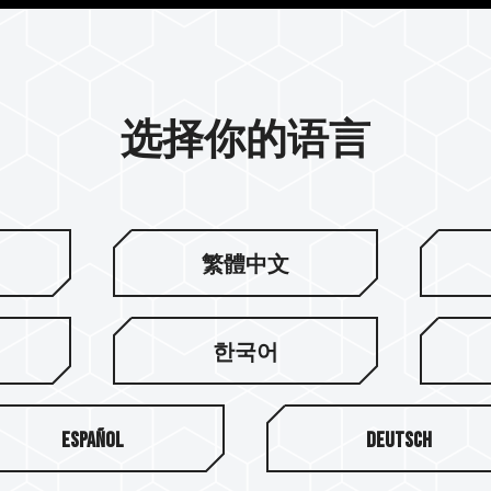
选择你的语言
独特的特种部队军规迷彩风格设
FORCE VULCAN TUF
繁體中文
高手！
한국어
Español
Deutsch