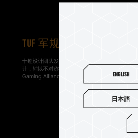
TUF 军规纹路设计
十铨设计团队发挥创意巧思，将马甲融入 TUF 
计，辅以不对称的线条切割展现率性风格，匠心打造的 T-
English
Gaming Alliance 适合喜爱军规风格的电竞玩家
日本語