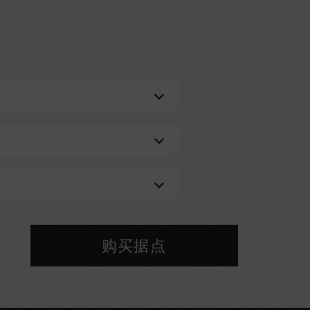
进一步了解。
VL 兼容性列表。
型号的内存。每一组套装中的内存皆通过兼容性测试
，将可能导致系统不稳定或不开机。
前使用的主板 BIOS 版本皆可能会影响內存运作频
购买据点
 设定及主板、CPU 兼容性。
以 SPD 默认频率（JEDEC 标准）运行，如 DDR4-
为，并非产品瑕疵。