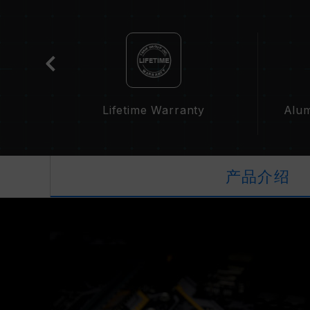
cation
Lifetime Warranty
Alum
产品介绍