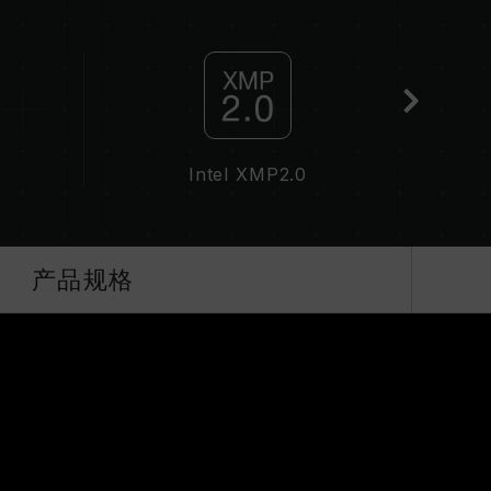
分主板可能无法达到标示频率，最终运行频率受限于系
属于非 JEDEC 标准规范，可能影响系统稳定性。若因
默认值。
并非所有系统都能达成。
技术（XMP 2.0），否则内存可能无法达到标示
Intel XMP2.0
QVL C
下进行验证，若有处理器或主板故障状况，请联系处
产品规格