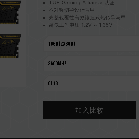
TUF Gaming Alliance 认证
不对称切割设计马甲
完整包覆性高效锻造式热传导马甲
超低工作电压 1.2V ~ 1.35V
支持 XMP 2.0 一键超频
严选特挑的高质量 IC
终身保固
CAUTION
兼容平台完整信息，可至
"兼容性查询"
选购内存产品前，请先参考主板品牌的 Q
请勿混合使用不同容量、频率、品牌、
配对而成。若混合使用不同套装的内存
CPU 內存控制器(IMC)的体质以及当
加入比较
率。
内存的最终运行频率取决于系统 BIOS
若未启用 XMP 2.0（Intel），内存将
2133/2400 (或更低)。此为正常行