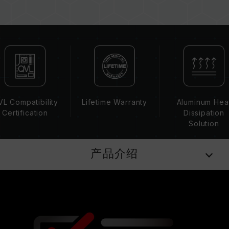
若未启用 XMP 2.0（Intel），内存将以 SPD 默
认频率（JEDEC 标准）运行，如 DDR4-
2133/2400 (或更低)。此为正常行为，并非产品
瑕疵。
XMP 2.0 需由使用者手动启用，部分主板可能无
法达到标示频率，最终运行频率受限于系统设定。
超频行为（如启用 XMP 2.0 设定）属于非
JEDEC 标准规范，可能影响系统稳定性。若因超
L Compatibility
Lifetime Warranty
Aluminum Hea
频导致系统不稳定，请回复 BIOS 默认值。
Certification
Dissipation
内存模块的标示频率为最高可达频率，并非所有系
Solution
统都能达成。
请确认您的主板与处理器支持对应的超频技术
产品介绍
（XMP 2.0），否则内存可能无法达到标示的超频
频率。
十铨科技的内存模块皆在正常电压情况下进行验
证，若有处理器或主板故障状况，请联系处理器或
主板相关售后服务。