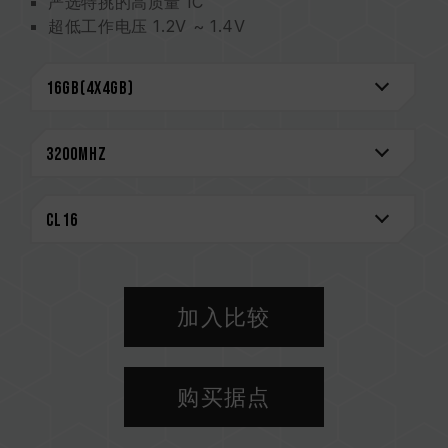
严选特挑的高质量 IC
超低工作电压 1.2V ~ 1.4V
支持 XMP 2.0 一键超频
通过市面上各家主流主板的 QVL
终身保固
CAUTION
兼容平台完整信息，可至
"兼容性查询"
进一步了
解。
选购内存产品前，请先参考主板品牌的 QVL 兼容
性列表。
请勿混合使用不同容量、频率、品牌、型号的内
存。每一组套装中的内存皆通过兼容性测试配对而
加入比较
成。若混合使用不同套装的内存，将可能导致系统
不稳定或不开机。
CPU 內存控制器(IMC)的体质以及当前使用的主
购买据点
板 BIOS 版本皆可能会影响內存运作频率。
内存的最终运行频率取决于系统 BIOS 设定及主
板、CPU 兼容性。