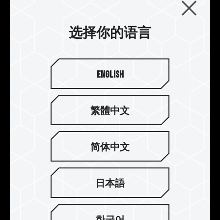
选择你的语言
English
繁體中文
多任务冲压、2 色精致设计
简体中文
呈现对角对称式一体成形散热
片
日本語
十铨设计团队打造全新设计概念馬甲外观，不仅双
色抢眼搭配，不对称的线条切割，展现 VULCAN 独
特风格，对比的黑红相间以及黑灰的沉稳搭配提供