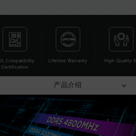
（JEDEC 标准）运行，如 DDR5-4800 (或更
低)。此为正常行为，并非产品瑕疵。
XMP 3.0 / EXPO 需由使用者手动启用，部分主
板可能无法达到标示频率，最终运行频率受限于系
统设定。
超频行为（如启用 XMP 3.0 / EXPO 设定）属于
非 JEDEC 标准规范，可能影响系统稳定性。若因
超频导致系统不稳定，请回复 BIOS 默认值。
L Compatibility
Lifetime Warranty
High-Quality I
内存模块的标示频率为最高可达频率，并非所有系
Certification
统都能达成。
请确认您的主板与处理器支持对应的超频技术
产品介绍
（XMP 3.0 / EXPO），否则内存可能无法达到标
示的超频频率。
十铨科技的内存模块皆在正常电压情况下进行验
证，若有处理器或主板故障状况，请联系处理器或
主板相关售后服务。