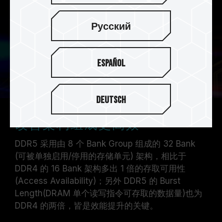
Русский
Español
Deutsch
改善架构组成更高效
DDR5 采用由 8 个 Bank Group 组成的 32 Bank
(可被单独启用/停用的存储单元) 架构，相比于
DDR4 的 16 Bank 架构多出 1 倍的存取可用性
(Access Availability)；另外 DDR5 的 Burst
Length(DRAM 单个读写指令可存取的数据量)也为
DDR4 的两倍，皆是效能提升的关键。