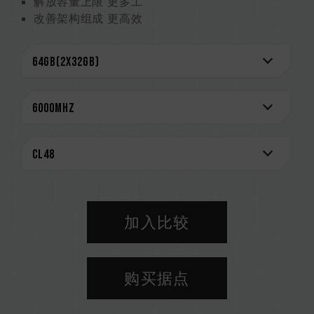
解放容量上限 更多工
改善架构组成 更高效
降低工作电压 更省电
CAUTION
兼容平台完整信息，可至
"兼容性查询"
进一步了
解。
选购内存产品前，请先参考主板品牌的 QVL 兼容
性列表。
请勿混合使用不同容量、频率、品牌、型号的内
存。每一组套装中的内存皆通过兼容性测试配对而
成。若混合使用不同套装的内存，将可能导致系统
不稳定或不开机。
加入比较
CPU 內存控制器(IMC)的体质以及当前使用的主
板 BIOS 版本皆可能会影响內存运作频率。
内存的最终运行频率取决于系统 BIOS 设定及主
购买据点
板、CPU 兼容性。
若未启用 XMP 3.0（Intel）或
EXPO（AMD），内存将以 SPD 默认频率