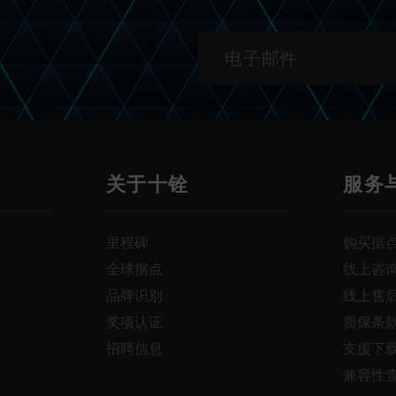
关于十铨
服务
里程碑
购买据
全球据点
线上咨
品牌识别
线上售
奖项认证
质保条
招聘信息
支援下
兼容性