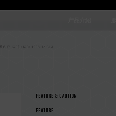
产品介紹
机内存 1GB(1x1GB) 400MHz CL3
Feature & CAUTION
FEATURE