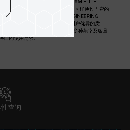
，成为旧计算机的升级福音。TEAM ELITE
贯的质量原则，坚持采用高质量颗粒，同样通过严密的
NT ELECTRON DE-VICE ENGINEERING
设计发展联合协会）规范生产，提供用户优异的质
能！另外，TEAM ELITE 提供多种频率及容量
层面的使用需求。
容性查询