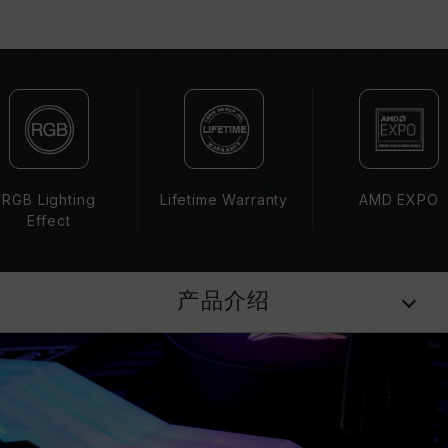
内存的最终运行频率取决于系统 BIOS 设定及主
板、CPU 兼容性。
若未启用 XMP 3.0（Intel）或
EXPO（AMD），内存将以 SPD 默认频率
（JEDEC 标准）运行，如 DDR5-4800 (或更
低)。此为正常行为，并非产品瑕疵。
XMP 3.0 / EXPO 需由使用者手动启用，部分主
板可能无法达到标示频率，最终运行频率受限于系
RGB Lighting
Lifetime Warranty
AMD EXPO
统设定。
Effect
超频行为（如启用 XMP 3.0 / EXPO 设定）属于
非 JEDEC 标准规范，可能影响系统稳定性。若因
超频导致系统不稳定，请回复 BIOS 默认值。
产品介绍
内存模块的标示频率为最高可达频率，并非所有系
统都能达成。
请确认您的主板与处理器支持对应的超频技术
（XMP 3.0 / EXPO），否则内存可能无法达到标
示的超频频率。
十铨科技的内存模块皆在正常电压情况下进行验