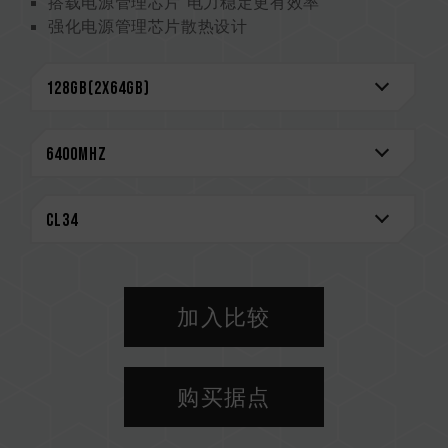
搭载电源管理芯片 电力稳定更有效率
强化电源管理芯片散热设计
On-die ECC 除错机制 系统更稳定
严选高质量 IC 稳定可靠
搭载 RGB 智能控制芯片 支持多家灯效控制软件
创新线路结构专利 降低功耗与发热
（美国发明专利：US12111715B2）
CAUTION
兼容平台完整信息，可至
"兼容性查询"
进一步了
解。
选购内存产品前，请先参考主板品牌的 QVL 兼容
性列表。
加入比较
请勿混合使用不同容量、频率、品牌、型号的内
存。每一组套装中的内存皆通过兼容性测试配对而
成。若混合使用不同套装的内存，将可能导致系统
购买据点
不稳定或不开机。
CPU 內存控制器(IMC)的体质以及当前使用的主
板 BIOS 版本皆可能会影响內存运作频率。