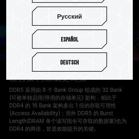
Русский
Español
Deutsch
改善架构组成更高效
DDR5 采用由 8 个 Bank Group 组成的 32 Bank
(可被单独启用/停用的存储单元) 架构，相比于
DDR4 的 16 Bank 架构多出 1 倍的存取可用性
(Access Availability)；另外 DDR5 的 Burst
Length(DRAM 单个读写指令可存取的数据量)也为
DDR4 的两倍，皆是效能提升的关键。