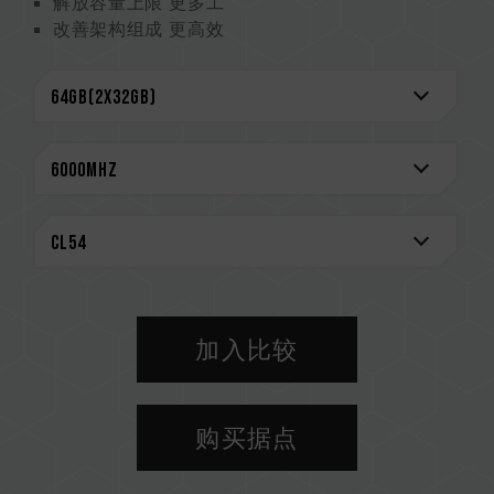
解放容量上限 更多工
改善架构组成 更高效
降低工作电压 更省电
CAUTION
兼容平台完整信息，可至
"兼容性查询"
进一步了
解。
选购内存产品前，请先参考主板品牌的 QVL 兼容
性列表。
请勿混合使用不同容量、频率、品牌、型号的内
存。每一组套装中的内存皆通过兼容性测试配对而
成。若混合使用不同套装的内存，将可能导致系统
不稳定或不开机。
加入比较
CPU 內存控制器(IMC)的体质以及当前使用的主
板 BIOS 版本皆可能会影响內存运作频率。
内存的最终运行频率取决于系统 BIOS 设定及主
购买据点
板、CPU 兼容性。
若未启用 XMP 3.0（Intel）或
EXPO（AMD），内存将以 SPD 默认频率