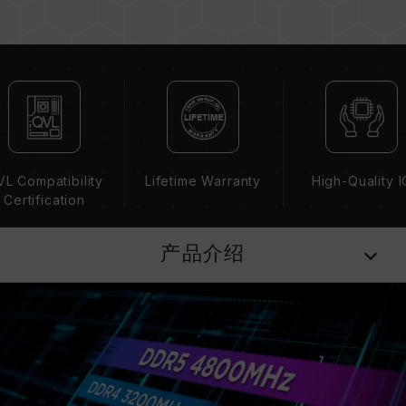
（JEDEC 标准）运行，如 DDR5-4800 (或更
低)。此为正常行为，并非产品瑕疵。
XMP 3.0 / EXPO 需由使用者手动启用，部分主
板可能无法达到标示频率，最终运行频率受限于系
统设定。
超频行为（如启用 XMP 3.0 / EXPO 设定）属于
非 JEDEC 标准规范，可能影响系统稳定性。若因
超频导致系统不稳定，请回复 BIOS 默认值。
L Compatibility
Lifetime Warranty
High-Quality I
内存模块的标示频率为最高可达频率，并非所有系
Certification
统都能达成。
请确认您的主板与处理器支持对应的超频技术
产品介绍
（XMP 3.0 / EXPO），否则内存可能无法达到标
示的超频频率。
十铨科技的内存模块皆在正常电压情况下进行验
证，若有处理器或主板故障状况，请联系处理器或
主板相关售后服务。