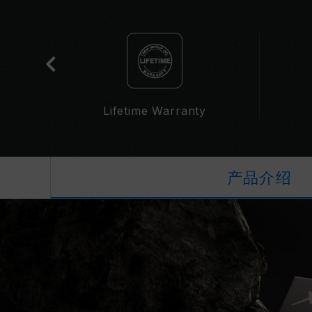
cation
Lifetime Warranty
产品介绍