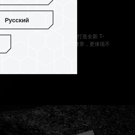
 荣耀徽章尊荣
Русский
 T-FORCE LAB 精湛的研发实力打造全新 T-
配上极具荣耀象征的 T-FORCE logo 徽章，更体现不
殿的最佳选择。