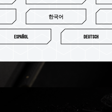
挑战超频上限
한국어
解放 DDR5 内存频率上限，凭借
Español
FORCE XTREEM DDR5，
Deutsch
凡的霸者风范，绝对是超频圣