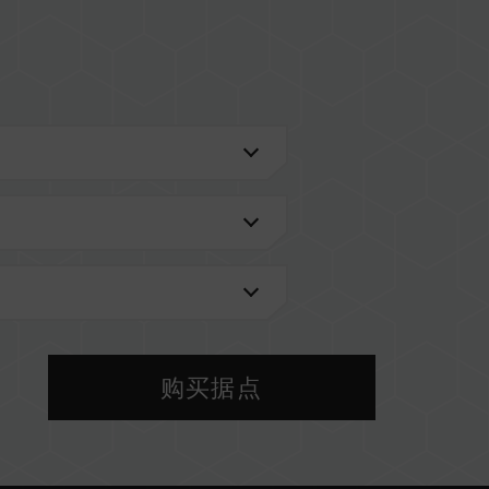
进一步了解。
VL 兼容性列表。
型号的内存。每一组套装中的内存皆通过兼容性测试
，将可能导致系统不稳定或不开机。
购买据点
前使用的主板 BIOS 版本皆可能会影响內存运作频
 设定及主板、CPU 兼容性。
PO（AMD），内存将以 SPD 默认频率（JEDEC 标