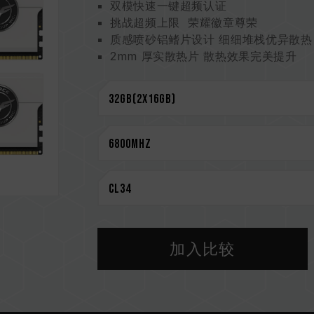
双模快速一键超频认证
挑战超频上限 荣耀徽章尊荣
质感喷砂铝鳍片设计 细细堆栈优异散热
2mm 厚实散热片 散热效果完美提升
严选高质量 IC 专利验证技术
搭载电源管理芯片 稳定有效运用电力
On-Die ECC 除错机制 系统更稳定
终身质保
CAUTION
兼容平台完整信息，可至
"兼容性查询"
选购内存产品前，请先参考主板品牌的 Q
请勿混合使用不同容量、频率、品牌、
配对而成。若混合使用不同套装的内存
加入比较
CPU 內存控制器(IMC)的体质以及当
率。
内存的最终运行频率取决于系统 BIOS
若未启用 XMP 3.0（Intel）或 EX