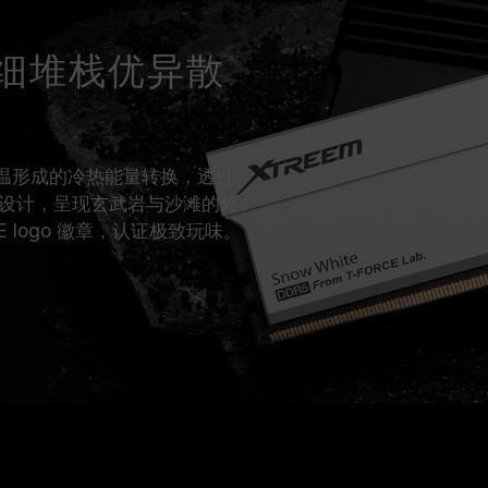
细细堆栈优异散
火山高温形成的冷热能量转换，透过
设计，呈现玄武岩与沙滩的外
 logo 徽章，认证极致玩味。