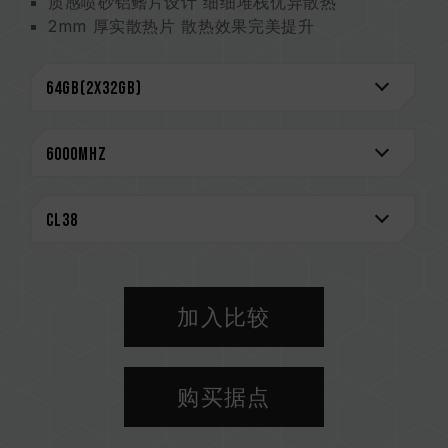
质感喷砂铝鳍片设计 细细堆栈优异散热
2mm 厚实散热片 散热效果完美提升
严选高质量 IC 专利验证技术
搭载电源管理芯片 稳定有效运用电力
On-Die ECC 除错机制 系统更稳定
终身质保
CAUTION
兼容平台完整信息，可至
"兼容性查询"
进一步了
解。
选购内存产品前，请先参考主板品牌的 QVL 兼容
性列表。
请勿混合使用不同容量、频率、品牌、型号的内
加入比较
存。每一组套装中的内存皆通过兼容性测试配对而
成。若混合使用不同套装的内存，将可能导致系统
不稳定或不开机。
购买据点
CPU 內存控制器(IMC)的体质以及当前使用的主
板 BIOS 版本皆可能会影响內存运作频率。
内存的最终运行频率取决于系统 BIOS 设定及主