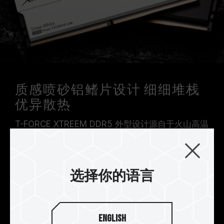
质感喷砂铝鳍片设计 细细堆栈
优异散热
T-FORCE XTREEM DDR5 外型设计源自于火山高温
形成的冷热能量转换，透过质感喷砂融合玄武岩般
厚实金属两片式倾斜铝鳍片设计，呈现玄武岩与沙
滩的外型视觉，得到优异降温的散热效果，烙印 T-
选择你的语言
FORCE logo 徽章，认证极致玩味。
English