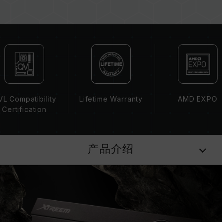
板、CPU 兼容性。
若未启用 XMP 3.0（Intel）或
EXPO（AMD），内存将以 SPD 默认频率
（JEDEC 标准）运行，如 DDR5-4800 (或更
低)。此为正常行为，并非产品瑕疵。
XMP 3.0 / EXPO 需由使用者手动启用，部分主
板可能无法达到标示频率，最终运行频率受限于系
统设定。
L Compatibility
Lifetime Warranty
AMD EXPO
超频行为（如启用 XMP 3.0 / EXPO 设定）属于
Certification
非 JEDEC 标准规范，可能影响系统稳定性。若因
超频导致系统不稳定，请回复 BIOS 默认值。
内存模块的标示频率为最高可达频率，并非所有系
产品介绍
统都能达成。
请确认您的主板与处理器支持对应的超频技术
（XMP 3.0 / EXPO），否则内存可能无法达到标
示的超频频率。
十铨科技的内存模块皆在正常电压情况下进行验
证，若有处理器或主板故障状况，请联系处理器或