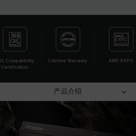
板、CPU 兼容性。
若未启用 XMP 3.0（Intel）或
EXPO（AMD），内存将以 SPD 默认频率
（JEDEC 标准）运行，如 DDR5-4800 (或更
低)。此为正常行为，并非产品瑕疵。
XMP 3.0 / EXPO 需由使用者手动启用，部分主
板可能无法达到标示频率，最终运行频率受限于系
统设定。
L Compatibility
Lifetime Warranty
AMD EXPO
超频行为（如启用 XMP 3.0 / EXPO 设定）属于
Certification
非 JEDEC 标准规范，可能影响系统稳定性。若因
超频导致系统不稳定，请回复 BIOS 默认值。
内存模块的标示频率为最高可达频率，并非所有系
产品介绍
统都能达成。
请确认您的主板与处理器支持对应的超频技术
（XMP 3.0 / EXPO），否则内存可能无法达到标
示的超频频率。
十铨科技的内存模块皆在正常电压情况下进行验
证，若有处理器或主板故障状况，请联系处理器或