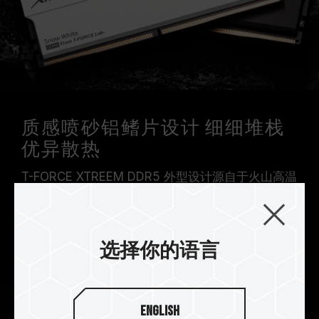
质感喷砂铝鳍片设计 细细堆栈
优异散热
T-FORCE XTREEM DDR5 外型设计源自于火山高温
形成的冷热能量转换，透过质感喷砂融合玄武岩般
厚实金属两片式倾斜铝鳍片设计，呈现玄武岩与沙
滩的外型视觉，得到优异降温的散热效果，烙印 T-
选择你的语言
FORCE logo 徽章，认证极致玩味。
English