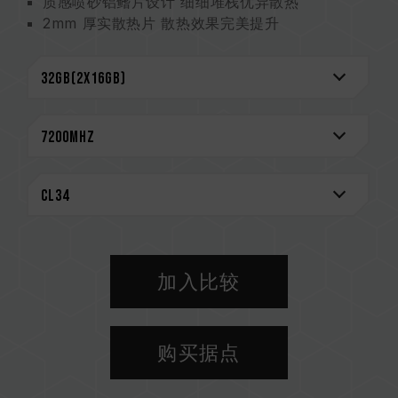
质感喷砂铝鳍片设计 细细堆栈优异散热
2mm 厚实散热片 散热效果完美提升
严选高质量 IC 专利验证技术
搭载电源管理芯片 稳定有效运用电力
On-Die ECC 除错机制 系统更稳定
终身质保
CAUTION
兼容平台完整信息，可至
"兼容性查询"
进一步了
解。
选购内存产品前，请先参考主板品牌的 QVL 兼容
性列表。
请勿混合使用不同容量、频率、品牌、型号的内
加入比较
存。每一组套装中的内存皆通过兼容性测试配对而
成。若混合使用不同套装的内存，将可能导致系统
不稳定或不开机。
购买据点
CPU 內存控制器(IMC)的体质以及当前使用的主
板 BIOS 版本皆可能会影响內存运作频率。
内存的最终运行频率取决于系统 BIOS 设定及主