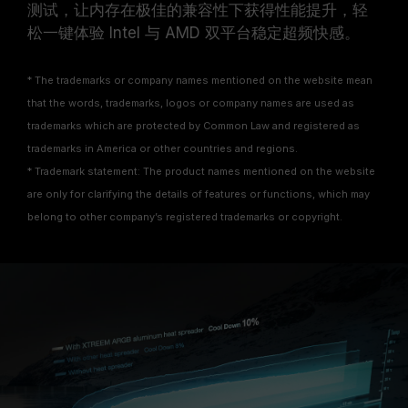
测试，让内存在极佳的兼容性下获得性能提升，轻
松一键体验 Intel 与 AMD 双平台稳定超频快感。
* The trademarks or company names mentioned on the website mean
that the words, trademarks, logos or company names are used as
trademarks which are protected by Common Law and registered as
trademarks in America or other countries and regions.
* Trademark statement: The product names mentioned on the website
are only for clarifying the details of features or functions, which may
belong to other company’s registered trademarks or copyright.