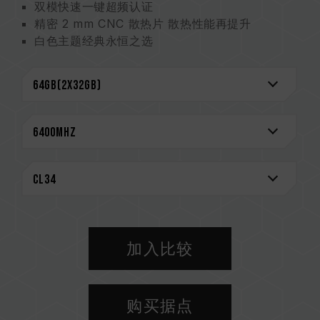
双模快速一键超频认证
精密 2 mm CNC 散热片 散热性能再提升
白色主题经典永恒之选
优异抗扰 10 层板
强化 PMIC 散热设计
创新线路结构专利 降低功耗与发热（美国发明专
利：US12111715B2）
专利 IC 分级验证技术 确保适用性及耐用度（美国
发明专利：US11488679B1）
终身保固
CAUTION
兼容平台完整信息，可至
"兼容性查询"
进一步了
解。
加入比较
选购内存产品前，请先参考主板品牌的 QVL 兼容
性列表。
请勿混合使用不同容量、频率、品牌、型号的内
购买据点
存。每一组套装中的内存皆通过兼容性测试配对而