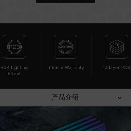
成。若混合使用不同套装的内存，将可能导致系统
不稳定或不开机。
CPU 內存控制器(IMC)的体质以及当前使用的主
板 BIOS 版本皆可能会影响內存运作频率。
内存的最终运行频率取决于系统 BIOS 设定及主
板、CPU 兼容性。
若未启用 XMP 3.0（Intel）或
EXPO（AMD），内存将以 SPD 默认频率
（JEDEC 标准）运行，如 DDR5-4800 (或更
低)。此为正常行为，并非产品瑕疵。
RGB Lighting
Lifetime Warranty
10 layer PCB
XMP 3.0 / EXPO 需由使用者手动启用，部分主
Effect
板可能无法达到标示频率，最终运行频率受限于系
统设定。
超频行为（如启用 XMP 3.0 / EXPO 设定）属于
产品介绍
非 JEDEC 标准规范，可能影响系统稳定性。若因
超频导致系统不稳定，请回复 BIOS 默认值。
内存模块的标示频率为最高可达频率，并非所有系
统都能达成。
请确认您的主板与处理器支持对应的超频技术