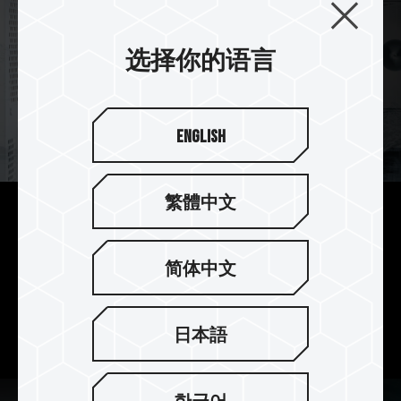
选择你的语言
English
繁體中文
白色主题经典永恒之选
雪地极光配色的 XTREEM ARGB DDR5 WHITE
简体中文
相当适合各种白色装机搭配，
ARGB 搭配白色外观让极致美感一次满足，
使电竞 PC 脱颖而出成为最有特色的白色主题机。
日本語