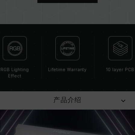
CPU 內存控制器(IMC)的体质以及当前使用的主
板 BIOS 版本皆可能会影响內存运作频率。
内存的最终运行频率取决于系统 BIOS 设定及主
板、CPU 兼容性。
若未启用 XMP 2.0（Intel），内存将以 SPD 默
认频率（JEDEC 标准）运行，如 DDR4-
2133/2400 (或更低)。此为正常行为，并非产品
瑕疵。
XMP 2.0 需由使用者手动启用，部分主板可能无
法达到标示频率，最终运行频率受限于系统设定。
RGB Lighting
Lifetime Warranty
10 layer PCB
超频行为（如启用 XMP 2.0 设定）属于非
Effect
JEDEC 标准规范，可能影响系统稳定性。若因超
频导致系统不稳定，请回复 BIOS 默认值。
内存模块的标示频率为最高可达频率，并非所有系
产品介绍
统都能达成。
请确认您的主板与处理器支持对应的超频技术
（XMP 2.0），否则内存可能无法达到标示的超频
频率。
十铨科技的内存模块皆在正常电压情况下进行验