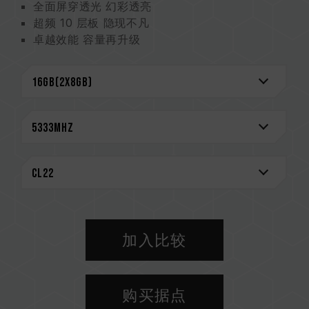
全面屏穿透光 幻彩透亮
超频 10 层板 隐现不凡
卓越效能 容量再升级
严选高质量 IC 稳定可靠
支持 O.C. Profile 一键超频
支持多家灯效控制软件
台湾发明专利(证书号: I703920)
中国新型专利(证书号: CN 210039639 U)
CAUTION
兼容平台完整信息，可至
"兼容性查询"
进一步了
解。
选购内存产品前，请先参考主板品牌的QVL兼容性
列表。
加入比较
请勿混合使用不同容量、频率、品牌、型号的内
存。每一组套装中的内存皆通过兼容性测试配对而
成。若混合使用不同套装的内存，将可能导致系统
购买据点
不稳定或不开机。