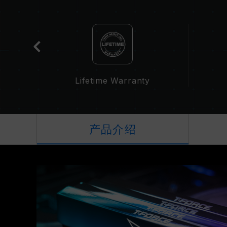
t
Lifetime Warranty
产品介绍