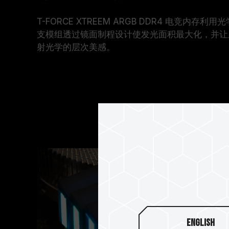
T-FORCE XTREEM ARGB DDR4 电竞内
支模组透过镜面制程设计使发光面积最大化，并让
射光学的层次美感。
English