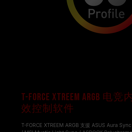
T-FORCE XTREEM ARG
效控制软件
T-FORCE XTREEM ARGB 支援 ASUS Aura Sync /