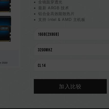
全镜面穿透光
最新 ARGB 技术
铝合金高效能散热片
支持 Intel & AMD 主机板
严选高品质 IC
支持 O.C. Profile
台湾发明专利(证书号: I703920)
中国新型专利(证书号: CN 210039639 
CAUTION
兼容平台完整信息，可至
"兼容性查询"
选购内存产品前，请先参考主板品牌的Q
请勿混合使用不同容量、频率、品牌、
配对而成。若混合使用不同套装的内存
加入比较
CPU 內存控制器(IMC)的体质以及当
率。
内存的最终运行频率取决于系统 BIOS
若未启用 XMP 2.0（Intel），内存将