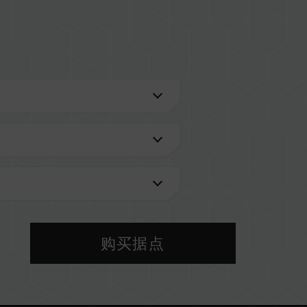
U)
进一步了解。
VL兼容性列表。
型号的内存。每一组套装中的内存皆通过兼容性测试
，将可能导致系统不稳定或不开机。
购买据点
前使用的主板 BIOS 版本皆可能会影响內存运作频
 设定及主板、CPU 兼容性。
以 SPD 默认频率（JEDEC 标准）运行，如 DDR4-