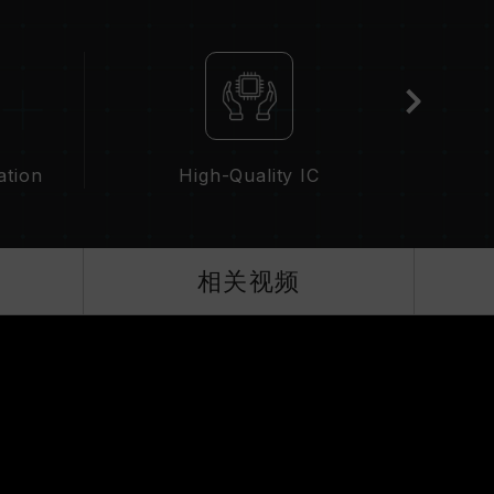
为，并非产品瑕疵。
分主板可能无法达到标示频率，最终运行频率受限于系
属于非 JEDEC 标准规范，可能影响系统稳定性。若因
默认值。
并非所有系统都能达成。
技术（XMP 2.0），否则内存可能无法达到标示
ation
High-Quality IC
下进行验证，若有处理器或主板故障状况，请联系处
相关视频