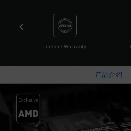
cation
Lifetime Warranty
产品介绍