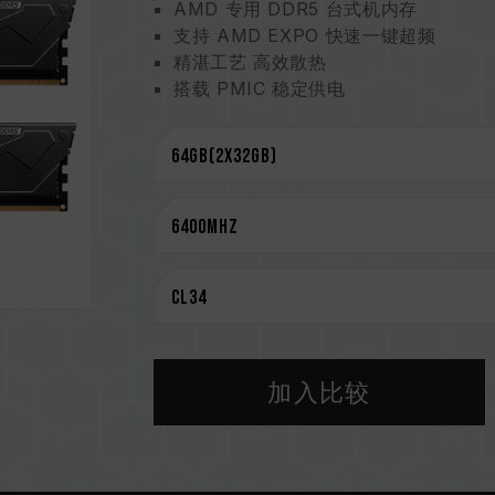
AMD 专用 DDR5 台式机内存
支持 AMD EXPO 快速一键超频
精湛工艺 高效散热
搭载 PMIC 稳定供电
On-Die ECC 机制 可靠传输环境
严选高质量 IC 稳定耐用
CAUTION
兼容平台完整信息，可至
"兼容性查询"
选购内存产品前，请先参考主板品牌的 Q
请勿混合使用不同容量、频率、品牌、
配对而成。若混合使用不同套装的内存
CPU 內存控制器(IMC)的体质以及当
率。
加入比较
内存的最终运行频率取决于系统 BIOS
若未启用 XMP 3.0（Intel）或 EX
准）运行，如 DDR5-4800 (或更
XMP 3.0 / EXPO 需由使用者