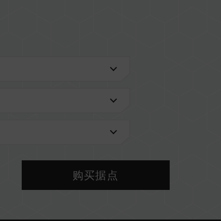
进一步了解。
VL 兼容性列表。
型号的内存。每一组套装中的内存皆通过兼容性测试
，将可能导致系统不稳定或不开机。
前使用的主板 BIOS 版本皆可能会影响內存运作频
购买据点
 设定及主板、CPU 兼容性。
PO（AMD），内存将以 SPD 默认频率（JEDEC 标
低)。此为正常行为，并非产品瑕疵。
手动启用，部分主板可能无法达到标示频率，最终运行频率