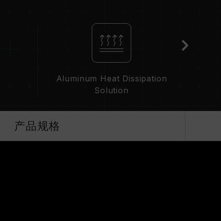
PO 设定）属于非 JEDEC 标准规范，可能影响系统稳定
IOS 默认值。
并非所有系统都能达成。
（XMP 3.0 / EXPO），否则内存可能无法达
下进行验证，若有处理器或主板故障状况，请联系处
Aluminum Heat Dissipation
Solution
产品规格