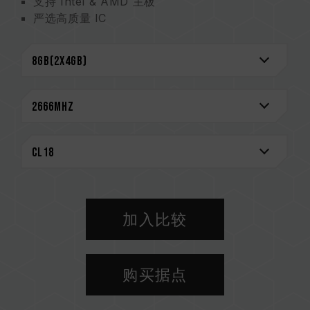
支持 Intel & AMD 主板
严选高质量 IC
支持 XMP 2.0
超低工作电压节能省电
新型专利证号 M563643
CAUTION
兼容平台完整信息，可至
"兼容性查询"
进一步了
解。
选购内存产品前，请先参考主板品牌的 QVL 兼容
性列表。
请勿混合使用不同容量、频率、品牌、型号的内
存。每一组套装中的内存皆通过兼容性测试配对而
加入比较
成。若混合使用不同套装的内存，将可能导致系统
不稳定或不开机。
CPU 內存控制器(IMC)的体质以及当前使用的主
购买据点
板 BIOS 版本皆可能会影响內存运作频率。
内存的最终运行频率取决于系统 BIOS 设定及主
板、CPU 兼容性。