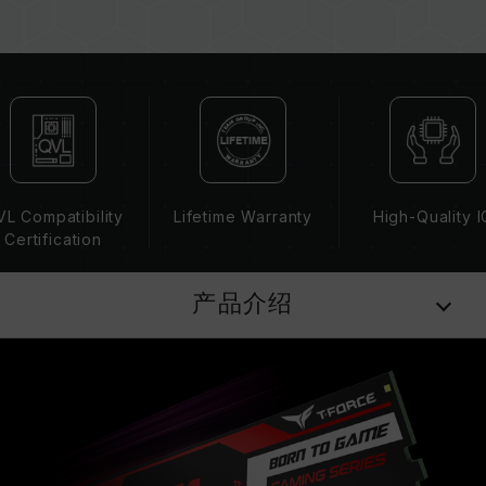
若未启用 XMP 2.0（Intel），内存将以 SPD 默
认频率（JEDEC 标准）运行，如 DDR4-
2133/2400 (或更低)。此为正常行为，并非产品
瑕疵。
XMP 2.0 需由使用者手动启用，部分主板可能无
法达到标示频率，最终运行频率受限于系统设定。
超频行为（如启用 XMP 2.0 设定）属于非
JEDEC 标准规范，可能影响系统稳定性。若因超
L Compatibility
Lifetime Warranty
High-Quality I
频导致系统不稳定，请回复 BIOS 默认值。
Certification
内存模块的标示频率为最高可达频率，并非所有系
统都能达成。
产品介绍
请确认您的主板与处理器支持对应的超频技术
（XMP 2.0），否则内存可能无法达到标示的超频
频率。
十铨科技的内存模块皆在正常电压情况下进行验
证，若有处理器或主板故障状况，请联系处理器或
主板相关售后服务。