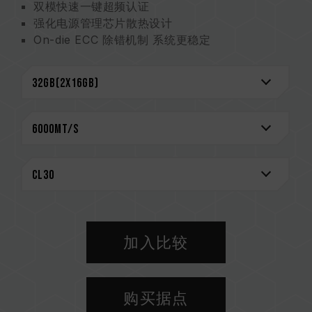
双模快速一键超频认证
强化电源管理芯片散热设计
On-die ECC 除错机制 系统更稳定
搭载电源管理芯片 电力稳定更有效率
严选高质量 IC 稳定可靠
支持 ASUS Aura Sync 软件与主板灯光效果同
步
终身质保
创新线路结构专利 降低功耗与发热
（美国发明专利：US12111715B2）
专利 IC 分级验证技术 确保适用性及耐用度
（美国发明专利：US11488679B1）
CAUTION
加入比较
兼容平台完整信息，可至
"兼容性查询"
进一步了
解。
选购内存产品前，请先参考主板品牌的 QVL 兼容
购买据点
性列表。