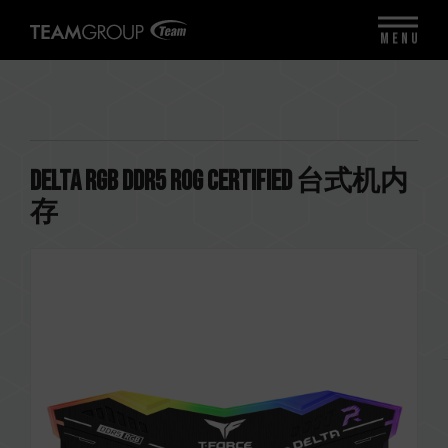
MENU
DELTA RGB DDR5 ROG CERTIFIED 台式机内
存