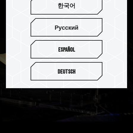
한국어
DELTA 炫光 RGB DDR5 ROG CERTIFIED 内存支持
On-die ECC 除错机制，提供错误修正与侦测功能，
在追求效能的同时让系统更稳定。
Русский
Español
Deutsch