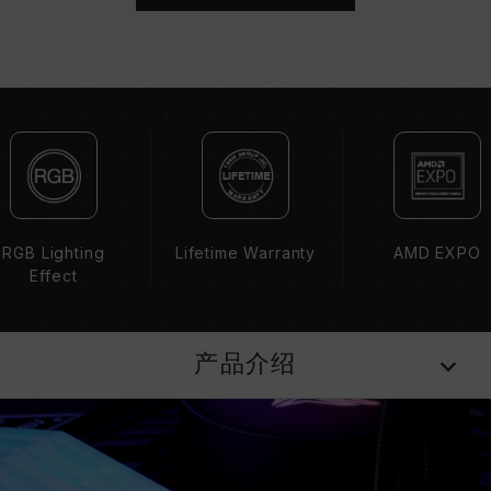
请勿混合使用不同容量、频率、品牌、型号的内
存。每一组套装中的内存皆通过兼容性测试配对而
成。若混合使用不同套装的内存，将可能导致系统
不稳定或不开机。
CPU 內存控制器(IMC)的体质以及当前使用的主
板 BIOS 版本皆可能会影响內存运作频率。
内存的最终运行频率取决于系统 BIOS 设定及主
板、CPU 兼容性。
若未启用 XMP 3.0（Intel）或
EXPO（AMD），内存将以 SPD 默认频率
RGB Lighting
Lifetime Warranty
AMD EXPO
（JEDEC 标准）运行，如 DDR5-4800 (或更
Effect
低)。此为正常行为，并非产品瑕疵。
XMP 3.0 / EXPO 需由使用者手动启用，部分主
板可能无法达到标示频率，最终运行频率受限于系
产品介绍
统设定。
超频行为（如启用 XMP 3.0 / EXPO 设定）属于
非 JEDEC 标准规范，可能影响系统稳定性。若因
超频导致系统不稳定，请回复 BIOS 默认值。
内存模块的标示频率为最高可达频率，并非所有系