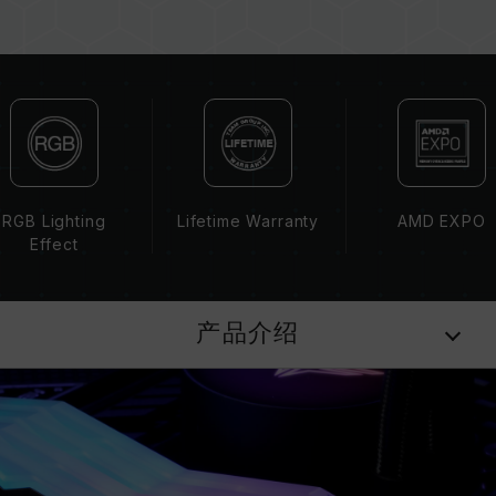
内存的最终运行频率取决于系统 BIOS 设定及主
板、CPU 兼容性。
若未启用 XMP 3.0（Intel）或
EXPO（AMD），内存将以 SPD 默认频率
（JEDEC 标准）运行，如 DDR5-4800 (或更
低)。此为正常行为，并非产品瑕疵。
XMP 3.0 / EXPO 需由使用者手动启用，部分主
板可能无法达到标示频率，最终运行频率受限于系
RGB Lighting
Lifetime Warranty
AMD EXPO
统设定。
Effect
超频行为（如启用 XMP 3.0 / EXPO 设定）属于
非 JEDEC 标准规范，可能影响系统稳定性。若因
超频导致系统不稳定，请回复 BIOS 默认值。
产品介绍
内存模块的标示频率为最高可达频率，并非所有系
统都能达成。
请确认您的主板与处理器支持对应的超频技术
（XMP 3.0 / EXPO），否则内存可能无法达到标
示的超频频率。
十铨科技的内存模块皆在正常电压情况下进行验