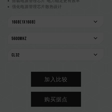
搭载电源管理芯片 电力稳定更有效率
强化电源管理芯片散热设计
On-die ECC 除错机制 系统更稳定
严选高质量 IC 稳定可靠
搭载 RGB 智能控制芯片 支持多家灯效控制软件
创新线路结构专利 降低功耗与发热
（美国发明专利：US12111715B2）
CAUTION
兼容平台完整信息，可至
"兼容性查询"
进一步了
解。
选购内存产品前，请先参考主板品牌的 QVL 兼容
性列表。
加入比较
请勿混合使用不同容量、频率、品牌、型号的内
存。每一组套装中的内存皆通过兼容性测试配对而
成。若混合使用不同套装的内存，将可能导致系统
购买据点
不稳定或不开机。
CPU 內存控制器(IMC)的体质以及当前使用的主
板 BIOS 版本皆可能会影响內存运作频率。