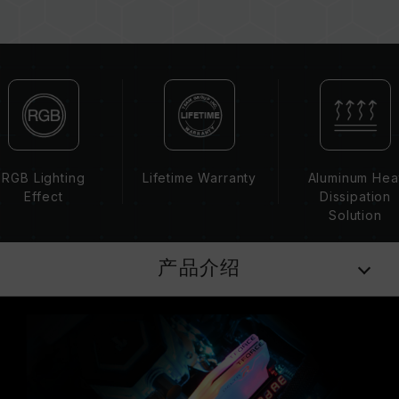
板、CPU 兼容性。
若未启用 XMP 2.0（Intel），内存将以 SPD 默
认频率（JEDEC 标准）运行，如 DDR4-
2133/2400 (或更低)。此为正常行为，并非产品
瑕疵。
XMP 2.0 需由使用者手动启用，部分主板可能无
法达到标示频率，最终运行频率受限于系统设定。
超频行为（如启用 XMP 2.0 设定）属于非
RGB Lighting
Lifetime Warranty
Aluminum Hea
JEDEC 标准规范，可能影响系统稳定性。若因超
Effect
Dissipation
频导致系统不稳定，请回复 BIOS 默认值。
Solution
内存模块的标示频率为最高可达频率，并非所有系
统都能达成。
产品介绍
请确认您的主板与处理器支持对应的超频技术
（XMP 2.0），否则内存可能无法达到标示的超频
频率。
十铨科技的内存模块皆在正常电压情况下进行验
证，若有处理器或主板故障状况，请联系处理器或
主板相关售后服务。