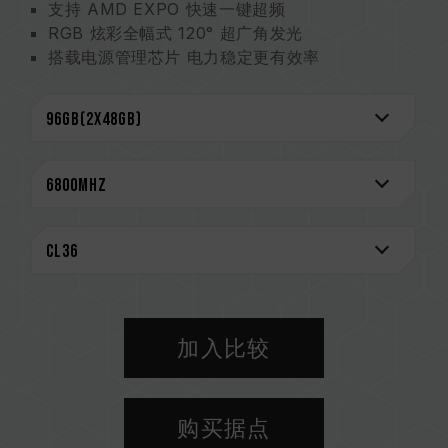
支持 AMD EXPO 快速一键超频
RGB 炫彩全幅式 120° 超广角发光
搭载电源管理芯片 电力稳定更有效率
强化电源管理芯片散热设计
On-die ECC 除错机制 系统更稳定
严选高质量 IC 稳定可靠
搭载 RGB 智能控制芯片 支持多家灯效控制软件
创新线路结构专利 降低功耗与发热
（美国发明专利：US12111715B2）
CAUTION
兼容平台完整信息，可至
"兼容性查询"
进一步了
解。
选购内存产品前，请先参考主板品牌的 QVL 兼容
加入比较
性列表。
请勿混合使用不同容量、频率、品牌、型号的内
存。每一组套装中的内存皆通过兼容性测试配对而
购买据点
成。若混合使用不同套装的内存，将可能导致系统