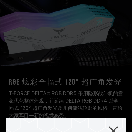
RGB 炫彩全幅式 120° 超广角发光
T-FORCE DELTAα RGB DDR5 采用隐形战斗机的意
象优化整体外观，并延续 DELTA RGB DDR4 以全
幅式 120° 超广角发光及几何简洁轮廓的风格，带给
大家耳目一新的视觉感受。