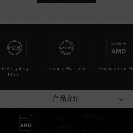
不稳定或不开机。
CPU 內存控制器(IMC)的体质以及当前使用的主
板 BIOS 版本皆可能会影响內存运作频率。
内存的最终运行频率取决于系统 BIOS 设定及主
板、CPU 兼容性。
若未启用 XMP 3.0（Intel）或
EXPO（AMD），内存将以 SPD 默认频率
（JEDEC 标准）运行，如 DDR5-4800 (或更
低)。此为正常行为，并非产品瑕疵。
XMP 3.0 / EXPO 需由使用者手动启用，部分主
RGB Lighting
Lifetime Warranty
Exclusive for 
板可能无法达到标示频率，最终运行频率受限于系
Effect
统设定。
超频行为（如启用 XMP 3.0 / EXPO 设定）属于
非 JEDEC 标准规范，可能影响系统稳定性。若因
产品介绍
超频导致系统不稳定，请回复 BIOS 默认值。
内存模块的标示频率为最高可达频率，并非所有系
统都能达成。
请确认您的主板与处理器支持对应的超频技术
（XMP 3.0 / EXPO），否则内存可能无法达到标