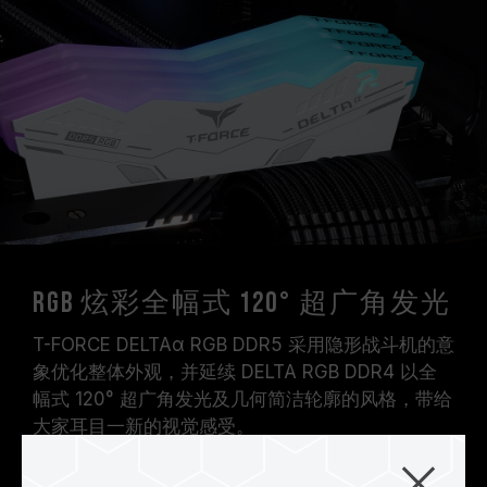
RGB 炫彩全幅式 120° 超广角发光
T-FORCE DELTAα RGB DDR5 采用隐形战斗机的意
象优化整体外观，并延续 DELTA RGB DDR4 以全
幅式 120° 超广角发光及几何简洁轮廓的风格，带给
大家耳目一新的视觉感受。