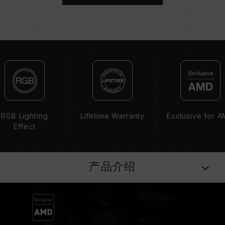
不稳定或不开机。
CPU 內存控制器(IMC)的体质以及当前使用的主
板 BIOS 版本皆可能会影响內存运作频率。
内存的最终运行频率取决于系统 BIOS 设定及主
板、CPU 兼容性。
若未启用 XMP 3.0（Intel）或
EXPO（AMD），内存将以 SPD 默认频率
（JEDEC 标准）运行，如 DDR5-4800 (或更
低)。此为正常行为，并非产品瑕疵。
XMP 3.0 / EXPO 需由使用者手动启用，部分主
RGB Lighting
Lifetime Warranty
Exclusive for 
板可能无法达到标示频率，最终运行频率受限于系
Effect
统设定。
超频行为（如启用 XMP 3.0 / EXPO 设定）属于
非 JEDEC 标准规范，可能影响系统稳定性。若因
产品介绍
超频导致系统不稳定，请回复 BIOS 默认值。
内存模块的标示频率为最高可达频率，并非所有系
统都能达成。
请确认您的主板与处理器支持对应的超频技术
（XMP 3.0 / EXPO），否则内存可能无法达到标