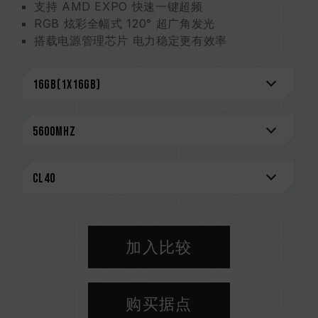
支持 AMD EXPO 快速一键超频
RGB 炫彩全幅式 120° 超广角发光
搭载电源管理芯片 电力稳定更有效率
强化电源管理芯片散热设计
On-die ECC 除错机制 系统更稳定
严选高质量 IC 稳定可靠
搭载 RGB 智能控制芯片 支持多家灯效控制软件
创新线路结构专利 降低功耗与发热
（美国发明专利：US12111715B2）
CAUTION
兼容平台完整信息，可至
"兼容性查询"
进一步了
解。
选购内存产品前，请先参考主板品牌的 QVL 兼容
加入比较
性列表。
请勿混合使用不同容量、频率、品牌、型号的内
存。每一组套装中的内存皆通过兼容性测试配对而
购买据点
成。若混合使用不同套装的内存，将可能导致系统