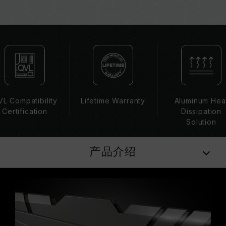
内存的最终运行频率取决于系统 BIOS 设定及主
板、CPU 兼容性。
若未启用 XMP 2.0（Intel），内存将以 SPD 默
认频率（JEDEC 标准）运行，如 DDR4-
2133/2400 (或更低)。此为正常行为，并非产品
瑕疵。
XMP 2.0 需由使用者手动启用，部分主板可能无
法达到标示频率，最终运行频率受限于系统设定。
L Compatibility
Lifetime Warranty
Aluminum Hea
超频行为（如启用 XMP 2.0 设定）属于非
Certification
Dissipation
JEDEC 标准规范，可能影响系统稳定性。若因超
Solution
频导致系统不稳定，请回复 BIOS 默认值。
内存模块的标示频率为最高可达频率，并非所有系
产品介绍
统都能达成。
请确认您的主板与处理器支持对应的超频技术
（XMP 2.0），否则内存可能无法达到标示的超频
频率。
十铨科技的内存模块皆在正常电压情况下进行验
证，若有处理器或主板故障状况，请联系处理器或