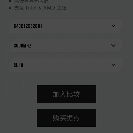
高传导导热背胶
支援 Intel & AMD 主板
严选高质量 IC
支援 XMP 2.0
超低工作电压节能省电
台湾新型专利 (证书号: M585419)
中国实用新型专利 (证书号: CN 210038691 U)
CAUTION
兼容平台完整信息，可至
"兼容性查询"
进一步了
解。
选购内存产品前，请先参考主板品牌的 QVL 兼容
性列表。
加入比较
请勿混合使用不同容量、频率、品牌、型号的内
存。每一组套装中的内存皆通过兼容性测试配对而
成。若混合使用不同套装的内存，将可能导致系统
购买据点
不稳定或不开机。
CPU 內存控制器(IMC)的体质以及当前使用的主
板 BIOS 版本皆可能会影响內存运作频率。