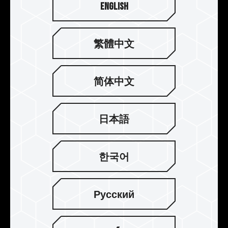
English
繁體中文
简体中文
强化结构 提升散热
采用厚度 0.8 mm 的铝合金一体成形冲压制程，加
日本語
上电解阳极氧化制程，抗腐蚀能力不导电，透过超
传导导热背胶热传导至铝合金模块来提升散热，让
超频内存维持在有效工作温度内。
한국어
Русский