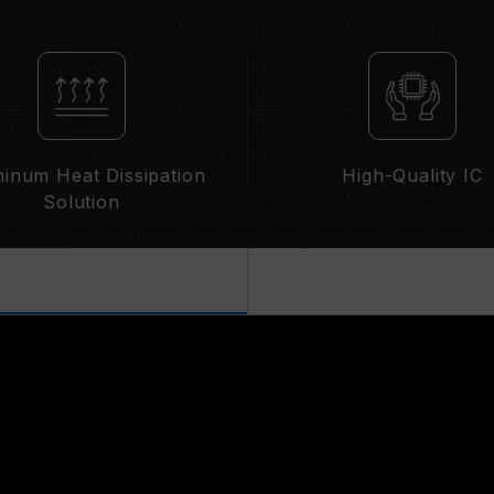
XMP 2.0 需由使用者手动启用，部
统设定。
超频行为（如启用 XMP 2.0 设定）
超频导致系统不稳定，请回复 BIOS 
内存模块的标示频率为最高可达频率，
请确认您的主板与处理器支持对应的超频
的超频频率。
inum Heat Dissipation
High-Quality IC
十铨科技的内存模块皆在正常电压情况
Solution
理器或主板相关售后服务。