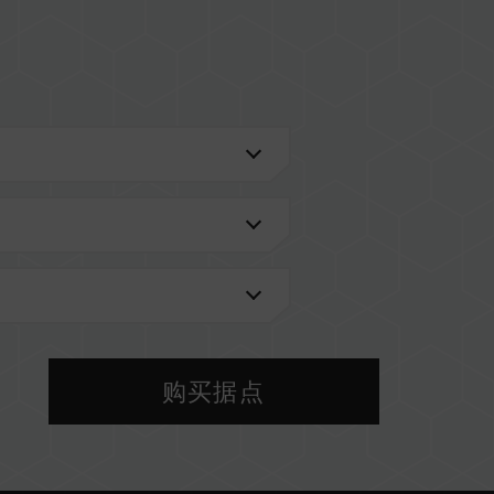
进一步了解。
VL 兼容性列表。
型号的内存。每一组套装中的内存皆通过兼容性测试
，将可能导致系统不稳定或不开机。
前使用的主板 BIOS 版本皆可能会影响內存运作频
购买据点
 设定及主板、CPU 兼容性。
以 SPD 默认频率（JEDEC 标准）运行，如 DDR4-
为，并非产品瑕疵。