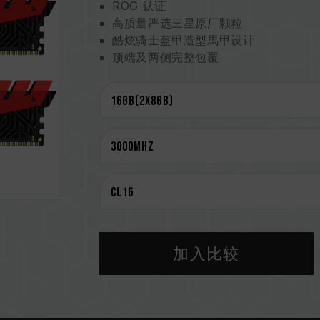
ROG 认证
高质量严选三星原厂颗粒
酷炫骑士盔甲造型馬甲设计
顶端及两侧完整包覆
业界唯一四件式馬甲
超低工作电压 1.2V ~ 1.4V
支持 XMP 2.0 一键超频
CAUTION
兼容平台完整信息，可至
"兼容性查询"
选购内存产品前，请先参考主板品牌的 Q
请勿混合使用不同容量、频率、品牌、
配对而成。若混合使用不同套装的内存
CPU 內存控制器(IMC)的体质以及当
加入比较
率。
内存的最终运行频率取决于系统 BIOS
若未启用 XMP 2.0（Intel），内存将
2133/2400 (或更低)。此为正常行