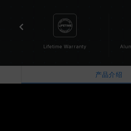
cation
Lifetime Warranty
Alum
产品介绍