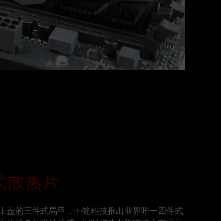
式散热片
上盖的三件式馬甲，十铨科技推出业界唯一四件式