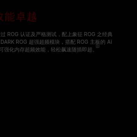
 效能卓越
存，经过 ROG 认证及严格测试，配上象征 ROG 之经典
RK ROG 超强超频模块，搭配 ROG 主板的 Ai
优化功能，可强化内存超频效能，轻松飙速随插即超
。