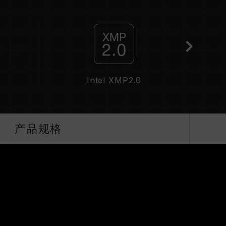
分主板可能无法达到标示频率，最终运行频率受限于系
属于非 JEDEC 标准规范，可能影响系统稳定性。若因
默认值。
并非所有系统都能达成。
技术（XMP 2.0），否则内存可能无法达到标示
Intel XMP2.0
QVL C
下进行验证，若有处理器或主板故障状况，请联系处
产品规格