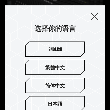
选择你的语言
精致工艺五件式散热片
English
独特沟槽设计 提高散热效果
采用多重金属加工散热模块，上盖一体成形锻造，
凹槽精密工艺 CNC 技术，内部铝挤成型搭配阳极上
繁體中文
色，外部圆孔冲压，增加散热效果。
简体中文
日本語