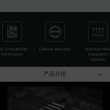
XMP 2.0 需由使用者手动启用，部分主板可能无
法达到标示频率，最终运行频率受限于系统设定。
超频行为（如启用 XMP 2.0 设定）属于非
JEDEC 标准规范，可能影响系统稳定性。若因超
频导致系统不稳定，请回复 BIOS 默认值。
内存模块的标示频率为最高可达频率，并非所有系
统都能达成。
请确认您的主板与处理器支持对应的超频技术
L Compatibility
Lifetime Warranty
Aluminum Hea
（XMP 2.0），否则内存可能无法达到标示的超频
Certification
Dissipation
频率。
Solution
十铨科技的内存模块皆在正常电压情况下进行验
证，若有处理器或主板故障状况，请联系处理器或
产品介绍
主板相关售后服务。