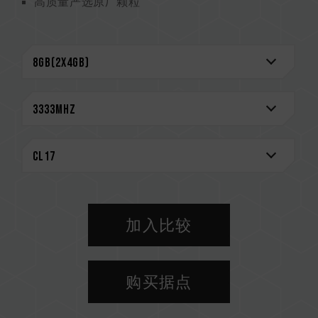
高质量严选原厂颗粒
CAUTION
兼容平台完整信息，可至
"兼容性查询"
进一步了
解。
选购内存产品前，请先参考主板品牌的 QVL 兼容
性列表。
请勿混合使用不同容量、频率、品牌、型号的内
存。每一组套装中的内存皆通过兼容性测试配对而
成。若混合使用不同套装的内存，将可能导致系统
不稳定或不开机。
CPU 內存控制器(IMC)的体质以及当前使用的主
板 BIOS 版本皆可能会影响內存运作频率。
加入比较
内存的最终运行频率取决于系统 BIOS 设定及主
板、CPU 兼容性。
若未启用 XMP 2.0（Intel），内存将以 SPD 默
购买据点
认频率（JEDEC 标准）运行，如 DDR4-
2133/2400 (或更低)。此为正常行为，并非产品
瑕疵。