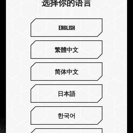
双模快速一键超频认证
选择你的语言
同时支持最新 Intel XMP3.0 与 AMD EXPO 超频技
术，通过 ASRock、ASUS、BIOSTAR、
English
GIGABYTE、MSI 主板品牌完整兼容性与稳定度的
测试，让内存在极佳的兼容性下获得性能提升，轻
松一键体验 Intel 与 AMD 双平台稳定超频快感。
繁體中文
* The trademarks or company names mentioned on the website mean
that the words, trademarks, logos or company names are used as
简体中文
trademarks which are protected by Common Law and registered as
trademarks in America or other countries and regions.
* Trademark statement: The product names mentioned on the website
日本語
are only for clarifying the details of features or functions, which may
belong to other company’s registered trademarks or copyright.
한국어