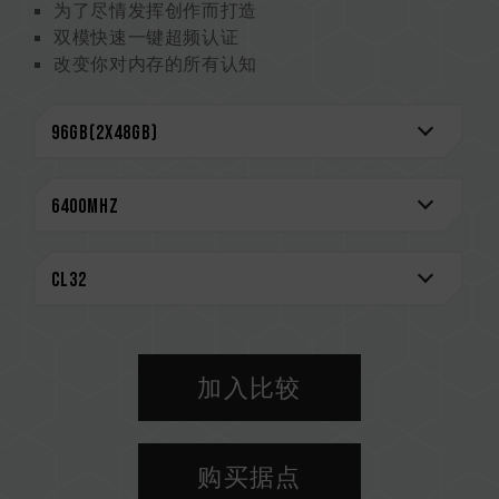
为了尽情发挥创作而打造
双模快速一键超频认证
改变你对内存的所有认知
更可靠的稳定性
终身质保 安心创作
CAUTION
兼容平台完整信息，可至
"兼容性查询"
进一步了
解。
选购内存产品前，请先参考主板品牌的 QVL 兼容
性列表。
请勿混合使用不同容量、频率、品牌、型号的内
存。每一组套装中的内存皆通过兼容性测试配对而
成。若混合使用不同套装的内存，将可能导致系统
加入比较
不稳定或不开机。
CPU 內存控制器(IMC)的体质以及当前使用的主
板 BIOS 版本皆可能会影响內存运作频率。
购买据点
内存的最终运行频率取决于系统 BIOS 设定及主