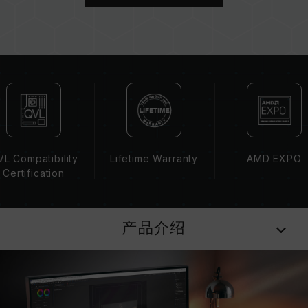
板、CPU 兼容性。
若未启用 XMP 3.0（Intel）或
EXPO（AMD），内存将以 SPD 默认频率
（JEDEC 标准）运行，如 DDR5-4800 (或更
低)。此为正常行为，并非产品瑕疵。
XMP 3.0 / EXPO 需由使用者手动启用，部分主
板可能无法达到标示频率，最终运行频率受限于系
统设定。
超频行为（如启用 XMP 3.0 / EXPO 设定）属于
非 JEDEC 标准规范，可能影响系统稳定性。若因
L Compatibility
Lifetime Warranty
AMD EXPO
超频导致系统不稳定，请回复 BIOS 默认值。
Certification
内存模块的标示频率为最高可达频率，并非所有系
统都能达成。
请确认您的主板与处理器支持对应的超频技术
产品介绍
（XMP 3.0 / EXPO），否则内存可能无法达到标
示的超频频率。
十铨科技的内存模块皆在正常电压情况下进行验
证，若有处理器或主板故障状况，请联系处理器或
主板相关售后服务。