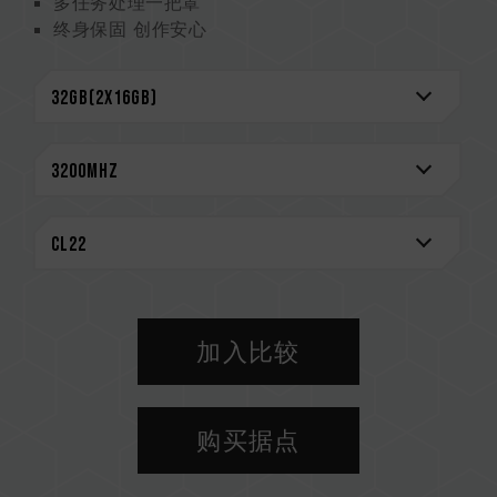
多任务处理一把罩
终身保固 创作安心
CAUTION
兼容平台完整信息，可至
"兼容性查询"
进一步了
解。
选购内存产品前，请先参考主板品牌的 QVL 兼容
性列表。
请勿混合使用不同容量、频率、品牌、型号的内
存。每一组套装中的内存皆通过兼容性测试配对而
成。若混合使用不同套装的内存，将可能导致系统
不稳定或不开机。
CPU 內存控制器(IMC)的体质以及当前使用的主
加入比较
板 BIOS 版本皆可能会影响內存运作频率。
内存的最终运行频率取决于系统 BIOS 设定及主
板、CPU 兼容性。
购买据点
若未启用 XMP 2.0（Intel），内存将以 SPD 默
认频率（JEDEC 标准）运行，如 DDR4-
2133/2400 (或更低)。此为正常行为，并非产品