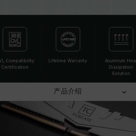
瑕疵。
XMP 2.0 需由使用者手动启用，部分主板可能无
法达到标示频率，最终运行频率受限于系统设定。
超频行为（如启用 XMP 2.0 设定）属于非
JEDEC 标准规范，可能影响系统稳定性。若因超
频导致系统不稳定，请回复 BIOS 默认值。
内存模块的标示频率为最高可达频率，并非所有系
统都能达成。
L Compatibility
Lifetime Warranty
Aluminum Hea
请确认您的主板与处理器支持对应的超频技术
Certification
Dissipation
（XMP 2.0），否则内存可能无法达到标示的超频
Solution
频率。
十铨科技的内存模块皆在正常电压情况下进行验
产品介绍
证，若有处理器或主板故障状况，请联系处理器或
主板相关售后服务。