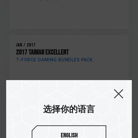
Jan / 2017
2017 TAIWAN EXCELLENT
T-FORCE GAMING BUNDLES PACK
选择你的语言
English