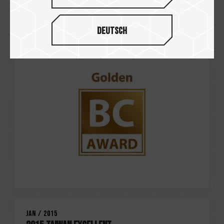
May / 2015
Best Choice Award 2015
Deutsch
M152 OTG Flash Drive
Jan / 2015