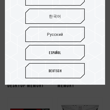
MEMORY RED
MEMORY GRAY
한국어
Русский
Español
Deutsch
XTREEM DDR4
ZEUS DDR4 DESKTOP
DESKTOP MEMORY
MEMORY