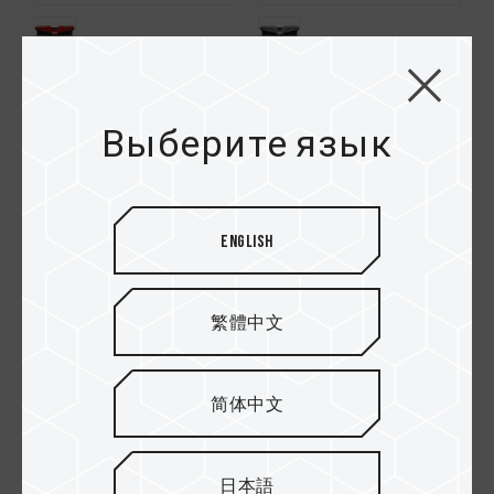
DARK ROG DDR4
DARK ROG DDR4
DESKTOP MEMORY
DESKTOP MEMORY
Выберите язык
RED
GRAY
English
繁體中文
简体中文
DARK DDR4 DESKTOP
DARK DDR4 DESKTOP
日本語