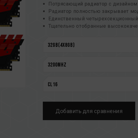
Потрясающий радиатор с дизайном
Радиатор полностью закрывает мод
Единственный четырехсекционный 
Тщательно отобранные высококач
Сверхнизкое рабочее напряжение 1
Поддержка технологии моментально
Входит в список QVL, одобренный
плат на рынке
Пожизненная гарантия
CAUTION
См. полный список совместимых п
Перед покупкой изделий памяти оз
предоставленным производителем 
Не смешивайте модули памяти с ра
Добавить для сравнения
различных марок или моделей. Каж
на совместимость. Смешение разн
нестабильной работе системы или с