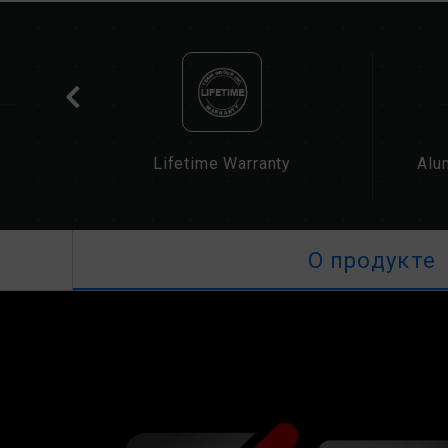
cation
Lifetime Warranty
Alu
О продукте