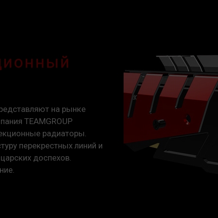
ционный
представляют на рынке
омпания TEAMGROUP
секционные радиаторы.
туру перекрестных линий и
царских доспехов.
ние.