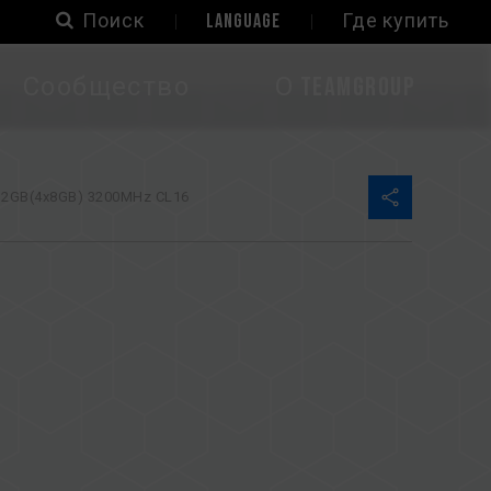
Поиск
LANGUAGE
Где купить
Сообщество
О TEAMGROUP
2GB(4x8GB) 3200MHz CL16