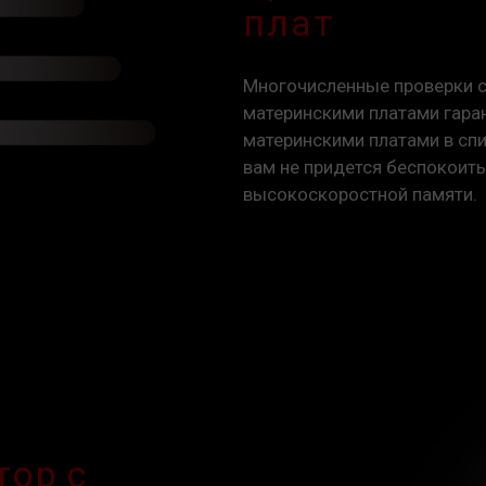
плат
При возникновении проблем, связа
материнской платы, обратитесь в
обслуживания производителя проце
Многочисленные проверки 
материнскими платами гара
материнскими платами в спис
вам не придется беспокоит
высокоскоростной памяти.
ор с