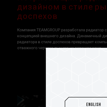
дизайном в стиле р
доспехов
Компания TEAMGROUP разработала радиатор с
концепцией внешнего дизайна. Динамичный д
радиатора в стиле доспехов превращает комп
отважного черного рыцаря на вороном коне.
English