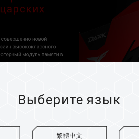
ыцарских
 совершенно новой
изайн высококлассного
ьютерный модуль памяти в
Выберите язык
繁體中文