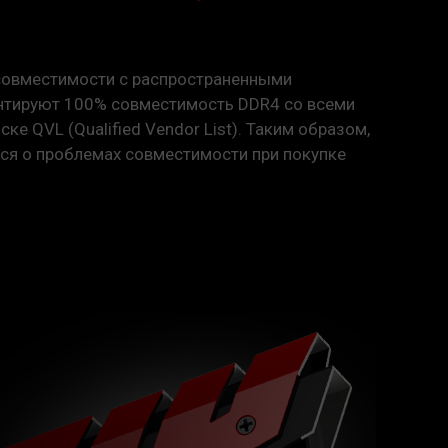
нных с неисправностями процессора или
 соответствующую службу послепродажного
ссора или материнской платы.
совместимости с распространенными
нтируют 100% совместимость DDR4 со всеми
ке QVL (Qualified Vendor List). Таким образом,
ься о проблемах совместимости при покупке