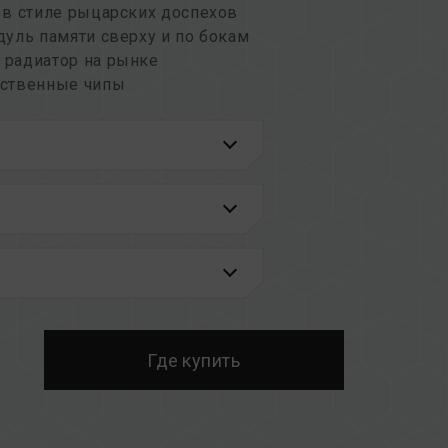
 в стиле рыцарских доспехов
уль памяти сверху и по бокам
радиатор на рынке
ественные чипы
,2–1,4 В
го оверклокинга Intel XMP 2.0
 основными производителями материнских
латформ в разделе
«Запрос совместимости»
.
накомьтесь со списком совместимости QVL,
материнской платы.
зной емкостью или частотой, а также
Где купить
дый комплект памяти проходит тестирование
ых комплектов может привести к
бою при загрузке.