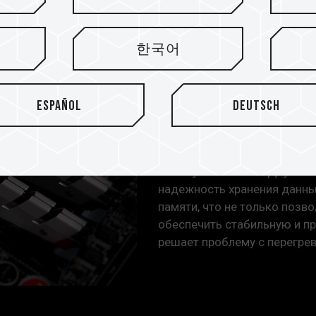
Радиатор п
модуль пам
한국어
эффективно
8%
Español
Deutsch
Новый модуль памяти DDR4 
DDR3 DARK по конструкции.
высоту и по бокам. Двухсл
надежность хранения данны
памяти, что не только позв
обеспечить стабильную и п
решает проблему с перегре