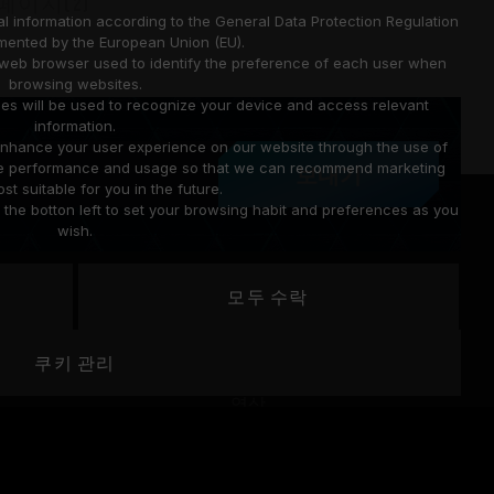
페이지(2)
l information according to the General Data Protection Regulation
mented by the European Union (EU).
a web browser used to identify the preference of each user when
browsing websites.
ies will be used to recognize your device and access relevant
information.
o enhance your user experience on our website through the use of
site performance and usage so that we can recommend marketing
보내기
st suitable for you in the future.
he botton left to set your browsing habit and preferences as you
wish.
모두 수락
 지원
커뮤니티
쿠키 관리
영상
드
이벤트
명
게시글