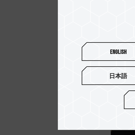
ELITE DDR
English
日本語