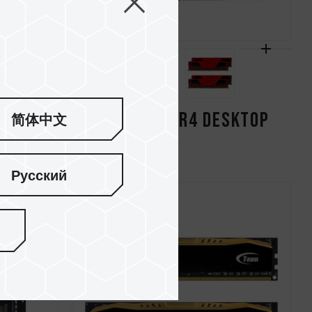
SKTOP
ELITE PLUS DDR4 DESKTOP
简体中文
MEMORY RED
Русский