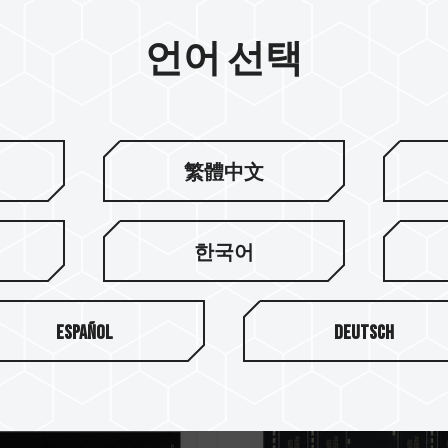
언어 선택
5 LAPTOP MEMORY
ELITE PLUS DDR4 DE
繁體中文
MEMORY BLACK
한국어
Español
Deutsch