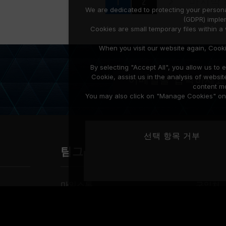
1
2
마지막 
We are dedicated to protecting your persona
(GDPR) imple
Cookies are small temporary files within 
When you visit our website again, Cook
By selecting "Accept All", you allow us t
Cookie, assist us in the analysis of web
content mo
You may also click on "Manage Cookies" on t
선택 항목 거부
팀그룹 소개
고객
마일스톤
구입처
수상 내역
다운로
채용 소식
보증 설