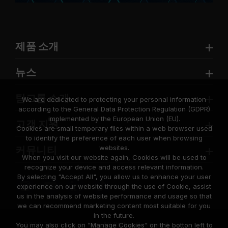
제품 소개
뉴스
팀그룹 소개
We are dedicated to protecting your personal information
according to the General Data Protection Regulation (GDPR)
implemented by the European Union (EU).
고객 지원
Cookies are small temporary files within a web browser used
to identify the preference of each user when browsing
websites.
커뮤니티
When you visit our website again, Cookies will be used to
recognize your device and access relevant information.
By selecting "Accept All", you allow us to enhance your user
experience on our website through the use of Cookie, assist
us in the analysis of website performance and usage so that
we can recommend marketing content most suitable for you
in the future.
© 2026 Team Group Inc. All Rights Reserved.
You may also click on "Manage Cookies" on the botton left to