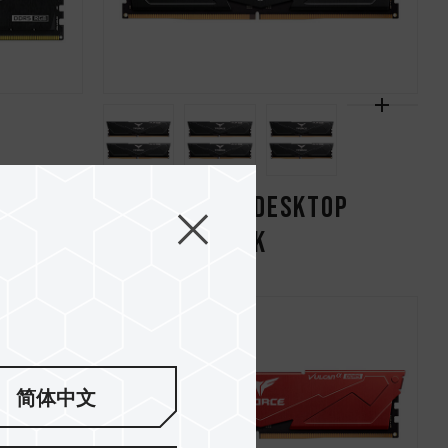
YRIE
VULCAN DDR5 DESKTOP
EMORY
MEMORY BLACK
简体中文