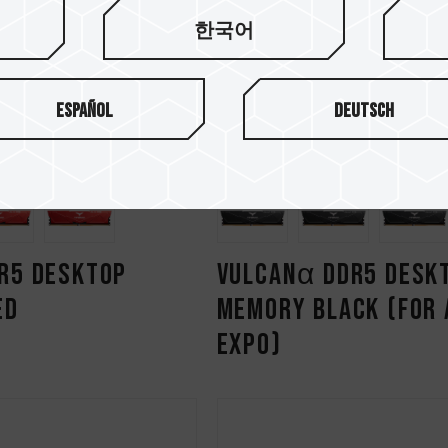
한국어
Español
Deutsch
R5 DESKTOP
VULCANα DDR5 DESK
ED
MEMORY BLACK (FOR
EXPO)