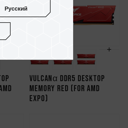
Русский
TOP
VULCANα DDR5 DESKTOP
 AMD
MEMORY RED (FOR AMD
EXPO)