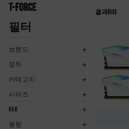
T-FORCE
결과(
55
)
필터
브랜드
장치
카테고리
시리즈
RGB
용량