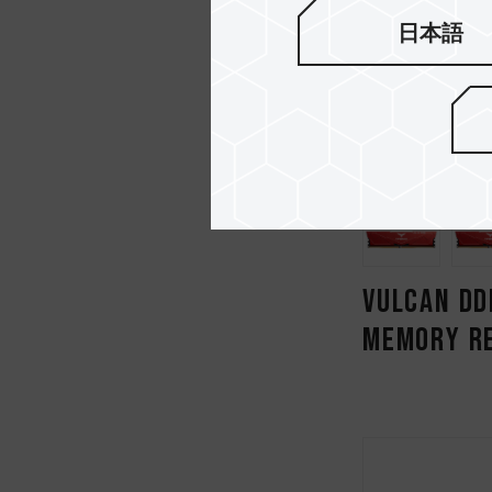
日本語
VULCAN DD
MEMORY R