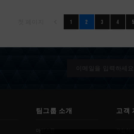
첫 페이지
1
2
3
4
팀그룹 소개
고객
마일스톤
구입처