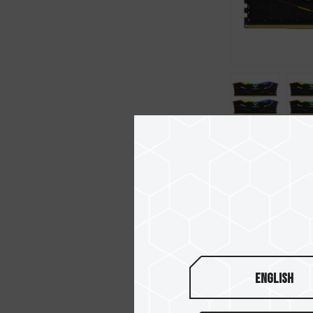
DELTA TUF
RGB DDR5
English