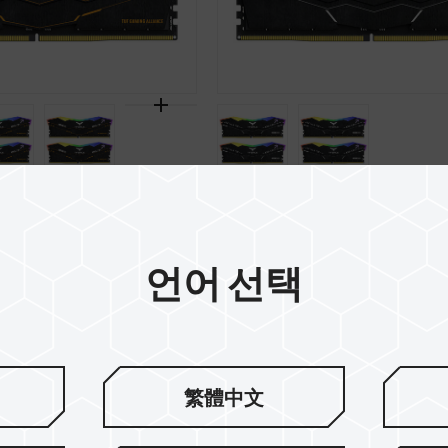
 Gaming Alliance
DELTA RGB DDR5 VALK
 DESKTOP MEMORY
Edition DESKTOP M
언어 선택
繁體中文