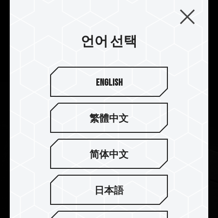
운 열과 냉열 에너지 변환을 모티브로, 현무암과 같
은 금속의 2피스 경사 알루미늄 패턴을 융합하고 시
각화하여 우수한 방열, 냉각 효과를 가지며, T-
언어 선택
FORCE 로고를 각인하여 최고의 재미를 선사합니
다.
English
繁體中文
简体中文
日本語