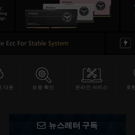
 다운
보증 확인
온라인 서비스
호
드
뉴스레터 구독