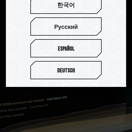
한국어
2mm 두께의 방열판으로 완벽한
방열 효과
Русский
T-FORCE XTREEM DDR5는 2mm 두께의 알루미늄
합금 방열판을 사용하여 품질과 열용량을 동시에 향
Español
상시키며 열전도율이 높은 열전도 실리콘을 첨가하
여 PMIC의 방열 효과를 강화하며 내산성, 내식성,
녹 방지 및 비전도성 양극 표면 처리로 완벽한 방열
Deutsch
효과를 얻을 수 있습니다.