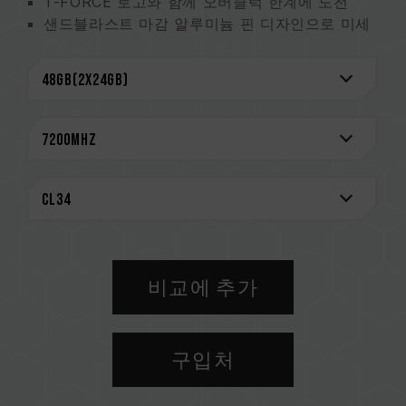
T-FORCE 로고와 함께 오버클럭 한계에 도전
샌드블라스트 마감 알루미늄 핀 디자인으로 미세
한 적층으로 우수한 방열
2mm 두께의 방열판으로 완벽한 방열 효과
특허 기술로 엄선된 고품질 IC
전원 관리 웨이퍼 탑재로 안정적이고 효율적인 전
력 운용
시스템 안정성 향상을 위한 On-Die ECC 오류 제
거 메커니즘
평생 보증
CAUTION
호환되는 플랫폼 관련 정보는
'호환성 검색'
을 통
비교에 추가
해 확인하실 수 있습니다.
메모리 제품을 구매하기 전에, 반드시 메인보드
브랜드에서 제공하는 QVL(호환성 목록)을 참고하
구입처
십시오.
용량, 주파수, 브랜드, 모델이 상이한 메모리를 혼
용하지 마십시오. 각 세트의 메모리는 호환성 테