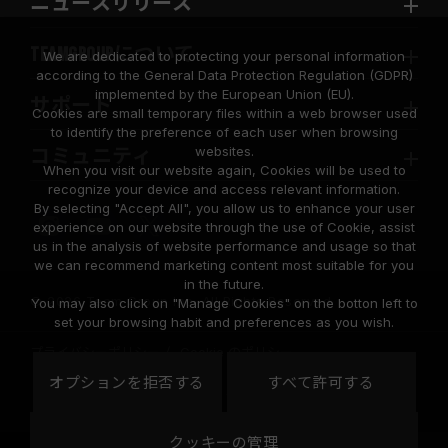
ニュースリリース
TEAMGROUPについて
We are dedicated to protecting your personal information
according to the General Data Protection Regulation (GDPR)
implemented by the European Union (EU).
サポート
Cookies are small temporary files within a web browser used
to identify the preference of each user when browsing
websites.
コミュニティ
When you visit our website again, Cookies will be used to
recognize your device and access relevant information.
By selecting "Accept All", you allow us to enhance your user
experience on our website through the use of Cookie, assist
us in the analysis of website performance and usage so that
we can recommend marketing content most suitable for you
in the future.
© 2026 Team Group Inc. All Rights Reserved.
You may also click on "Manage Cookies" on the botton left to
set your browsing habit and preferences as you wish.
プライバシーポリシー
Cookie のポリシー
United
オプションを拒否する
すべて許可する
地域
States
クッキーの管理