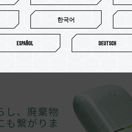
1個のC175 ECO USBは
を生産すると仮定して、約20
한국어
減するグリーンライフスタイ
Español
Deutsch
らし、廃棄物
にも繋がりま