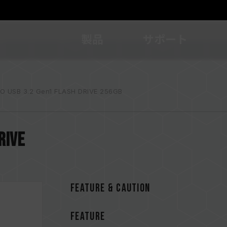
製品
サポート
O USB 3.2 Gen1 FLASH DRIVE 256GB
RIVE
FEATURE & CAUTION
FEATURE