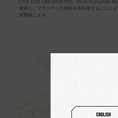
C175 ECO USBはPCR75%（Post-Consume
使用し、プラスチック原料を再利用することによ
実現致します。
English