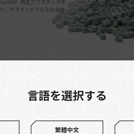
r Recycled）再生プラスチックを
り、サスティナブルな社会を
言語を選択する
炭素を効果的
守ります
繁體中文