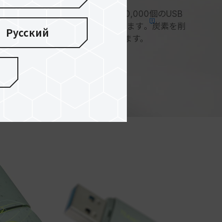
、炭素排出量を69% 削減できます
。
100,000個のUSB
3,000枚のA4用紙を節約しております
。
炭素を削
Русский
ルを実現でき、脱炭素に貢献致します。