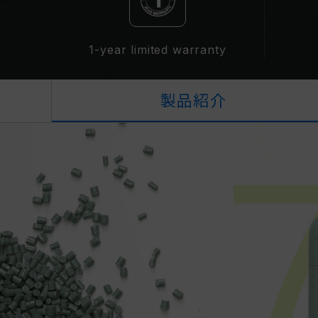
1-year limited warranty
製品紹介