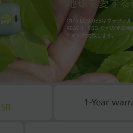
地球を愛する
C175 ECO USBはマテ
REACH、ESG などの環
ために尽力致します。