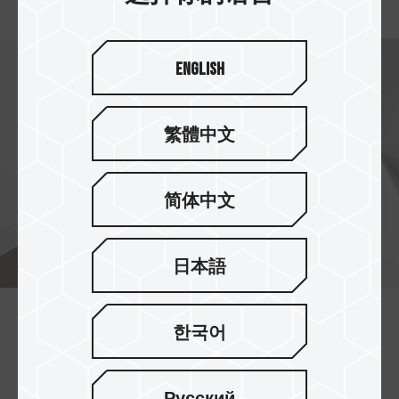
English
繁體中文
简体中文
日本語
有效减碳护地球
한국어
每个 C175 ECO 净零 U盘可减少 69%
碳排放量
，
每 100,000 个相当于节省近 20 万 3000 张
A4 纸