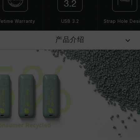
fetime Warranty
USB 3.2
Strap Hole Des
产品介绍