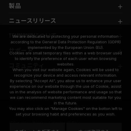
製品
ニュースリリース
TEAMGROUPについて
We are dedicated to protecting your personal information
according to the General Data Protection Regulation (GDPR)
implemented by the European Union (EU).
サポート
Cookies are small temporary files within a web browser used
to identify the preference of each user when browsing
websites.
コミュニティ
When you visit our website again, Cookies will be used to
recognize your device and access relevant information.
By selecting "Accept All", you allow us to enhance your user
experience on our website through the use of Cookie, assist
us in the analysis of website performance and usage so that
we can recommend marketing content most suitable for you
in the future.
© 2026 Team Group Inc. All Rights Reserved.
You may also click on "Manage Cookies" on the botton left to
set your browsing habit and preferences as you wish.
プライバシーポリシー
Cookie のポリシー
United