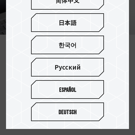
简体中文
日本語
한국어
Type-Cインターフェースでビジ
ネスパーソンのニーズを満た
Русский
します
Type-Cを採用し、Type-Cインターフェースを搭載
したパソコン、タブレット、スマートフォンなど
Español
で使用でき、リアルタイム作業を求めるビジネス
パーソンのニーズに応え、接続するだけで使用で
きます。
Deutsch