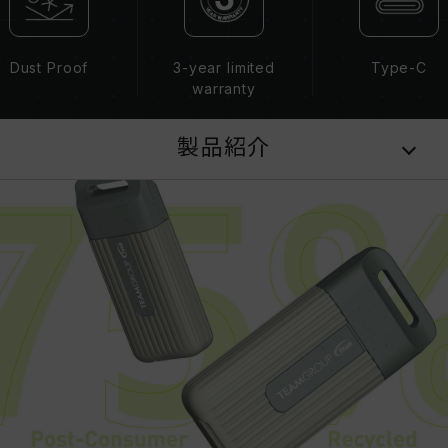
Dust Proof
3-year limited
Type-C
warranty
製品紹介