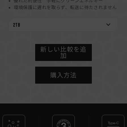
優れた利便性 手軽にグリーンエネルギー
環境保護に遅れを取らず、転送に待たされません
Type-C インターフェースでビジネスパーソンの
ニーズを満たします
4TBの大容量、信頼性の高いストレージとバック
アップ
外付け SSD とファッションアクセサリーとして
進化
新しい比較を追
加
IP54 規格認証
SDGs 環境に優しい紙製パッケージ
購入方法