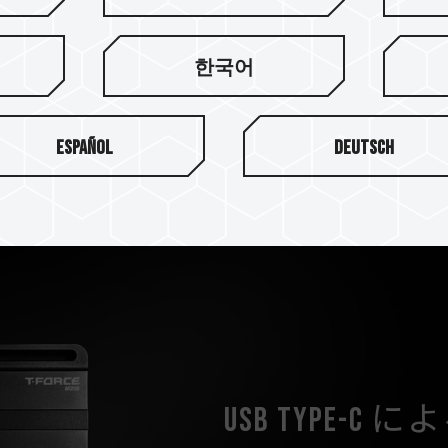
ROUPのグラフェン冷却テクノロ
高の冷却機能と安定した転送
送速度を体感してください。
한국어
Español
Deutsch
USB Type-C