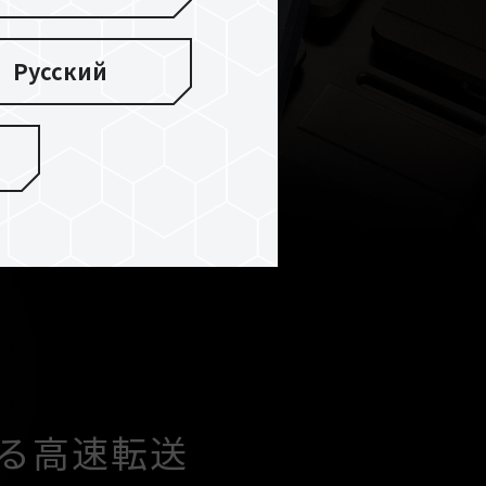
Русский
 による高速転送