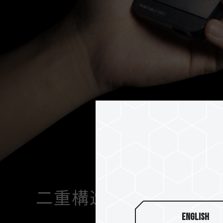
二重構造による究極の
English