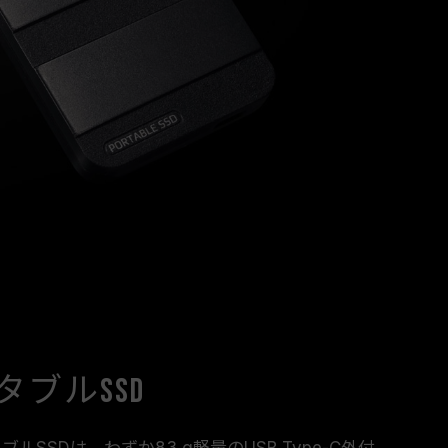
ブルSSD
タブルSSDは、わずか83 g軽量のUSB Type-C外付