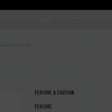
製品
サポート
Portable SSD 2TB
FEATURE & CAUTION
FEATURE