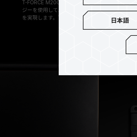
T-FORCE M200は、特許を取得したTEAMG
ジーを使用して二重金属構造に仕上げており、最
を実現します。T-FORCE M200で超高速の転
日本語