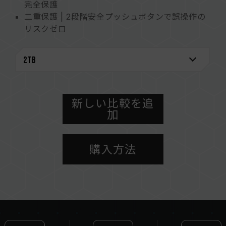
完全保護
二重保護 | 2段階安全プッシュボタンで誤操作の
リスクゼロ
携帯性 | 42g軽量設計で、モバイルデータセキュ
リティを片手で操作
パフォーマンス | USB 3.2 Gen2高速転送、プラ
グアンドプレイ
容量 | 256GB、512GB、1TB、2TBを提供
[3]
新しい比較を追
安心保証 | 1年間の保証サービス
加
エコ | リサイクル可能で環境に優しい紙パッケー
ジを採用し、持続可能なコンセプトを実現
ワンボタンデータ消去回路特許
購入方法
- 台湾新特許（番号：M662727）
- 中国新特許（番号：CN223180653U）
自己破壊機能付きストレージ装置
- 台湾新特許（番号：M673688）
- 日本実用新案（番号: U3252646）