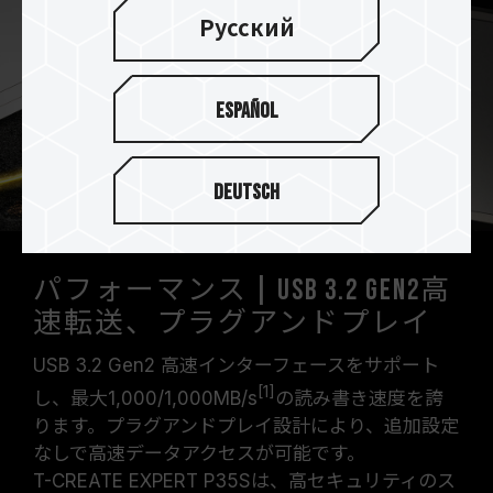
Русский
Español
Deutsch
パフォーマンス | USB 3.2 Gen2高
速転送、プラグアンドプレイ
USB 3.2 Gen2 高速インターフェースをサポート
[1]
し、最大1,000/1,000MB/s
の読み書き速度を誇
ります。プラグアンドプレイ設計により、追加設定
なしで高速データアクセスが可能です。
T-CREATE EXPERT P35Sは、高セキュリティのス