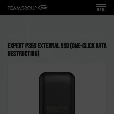
MENU
EXPERT P35S External SSD (One-Click Data
Destruction)