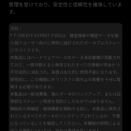
管理を受けており、安定性と信頼性を確保していま
す。
注記：
* T-CREATE EXPERT P35Sは、機密情報や機密データを取
り扱うユーザー向けに特別に設計されたポータブルストレー
ジデバイスです。
本製品にはハードウェアベースのデータ消去機構が搭載され
ており、一度作動すると保存されたすべての情報が完全かつ
不可逆的に消去され、装置は永久的に使用不能になります。
使用前に、この機能に伴うリスクと動作上の影響を十分に理
解する必要があります。
本製品は一般消費者、個人データのバックアップ、または日
常的なストレージ用途を目的としたものではありません。
開始前の再確認：破壊機能を開始する前に、本製品に保存さ
れているすべてのデータがバックアップされているか、不要
になっていることを確認してください。本機能の使用による
データ損失については、当社は責任を負いません。