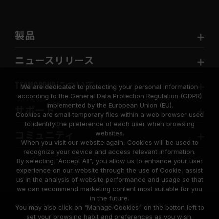
製品
ニュースリリース
TEAMGROUPについて
We are dedicated to protecting your personal information
according to the General Data Protection Regulation (GDPR)
implemented by the European Union (EU).
サポート
Cookies are small temporary files within a web browser used
to identify the preference of each user when browsing
websites.
コミュニティ
When you visit our website again, Cookies will be used to
recognize your device and access relevant information.
By selecting "Accept All", you allow us to enhance your user
experience on our website through the use of Cookie, assist
us in the analysis of website performance and usage so that
we can recommend marketing content most suitable for you
in the future.
© 2026 Team Group Inc. All Rights Reserved.
You may also click on "Manage Cookies" on the botton left to
set your browsing habit and preferences as you wish.