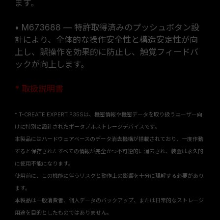
ます。
• M673688 — 特許取得済みのプッシュボタン設
計により、全体的な操作安全性と構造安定性が向
上し、誤操作を効果的に防止し、触覚フィードバ
ックが向上します。
* 取扱説明書
* T-CREATE EXPERT P35Sは、機密情報や機密データを取り扱うユーザー向
けに特別に設計されたポータブルストレージデバイスです。
本製品にはハードウェアベースのデータ消去機構が搭載されており、一度作動
すると保存されたすべての情報が完全かつ不可逆的に消去され、装置は永久的
に使用不能になります。
使用前に、この機能に伴うリスクと動作上の影響を十分に理解する必要があり
ます。
本製品は一般消費者、個人データのバックアップ、または日常的なストレージ
用途を目的としたものではありません。