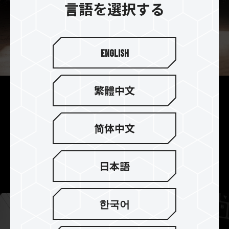
言語を選択する
English
繁體中文
携帯性 | 42g軽量設計で、モバ
イルデータセキュリティを片
简体中文
手で操作
本体はわずか42g軽量設計で片手で持てるので、作
業時や持ち運び時にも操作がスムーズで便利です。
日本語
한국어