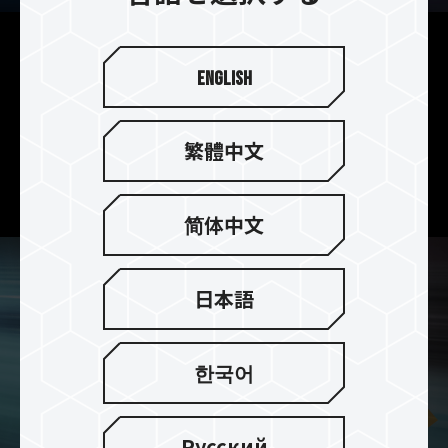
4TBのコンシューマグレード2.5
English
インチSATA SSD
TEAMGROUP QX SSDは、消費者向けの2.5インチ
繁體中文
SATA SSDで、最大4TBのストレージ容量を備え、
超大容量のニーズに対応しています。
简体中文
日本語
한국어