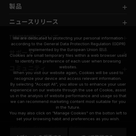
製品
ニュースリリース
TEAMGROUPについて
We are dedicated to protecting your personal information
according to the General Data Protection Regulation (GDPR)
implemented by the European Union (EU).
サポート
Cookies are small temporary files within a web browser used
to identify the preference of each user when browsing
websites.
コミュニティ
When you visit our website again, Cookies will be used to
recognize your device and access relevant information.
By selecting "Accept All", you allow us to enhance your user
experience on our website through the use of Cookie, assist
us in the analysis of website performance and usage so that
we can recommend marketing content most suitable for you
in the future.
© 2026 Team Group Inc. All Rights Reserved.
You may also click on "Manage Cookies" on the botton left to
set your browsing habit and preferences as you wish.
プライバシーポリシー
Cookie のポリシー
United