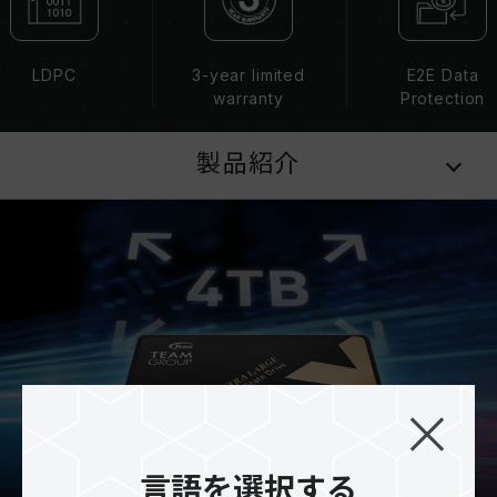
LDPC
3-year limited
E2E Data
warranty
Protection
製品紹介
言語を選択する