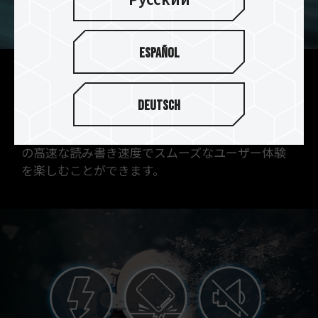
Русский
Español
強力なSLCキャッシュパフォー
Deutsch
マンスをサポート
SLCキャッシュ技術をサポートし、560/
500MB/s
の高速な読み書き速度でスムーズなユーザー体験
を楽しむことができます。