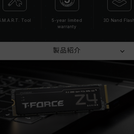
S.M.A.R.T. Tool
5-year limited
3D Nand Flas
warranty
製品紹介