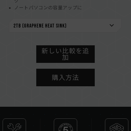
ク
ノートパソコンの容量アップに
高度な管理メカニズム
TEAMGROUP独自の情報確認用ソフトウェア
「S.M.A.R.T.」
環境保全の取り組み
グラフェンシール特許番号
アメリカ特許番号：US11051392B2
新しい比較を追
加
台湾特許番号：I703921
中国特許番号：CN 211019739 U
S.M.A.R.T.情報確認ソフトウェア特許番号
購入方法
台湾特許番号：I751753