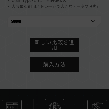
USB Type-C による高速転送
大容量の8TBストレージで大きなデータや音声/
動画ファイルにも対応
M200スナイパーライフルにヒントを得たデザイ
ン
二重構造による究極の冷却機能
最も過酷な条件に対応した構造
マルチプラットフォームのデバイスをサポート
新しい比較を追
加
購入方法