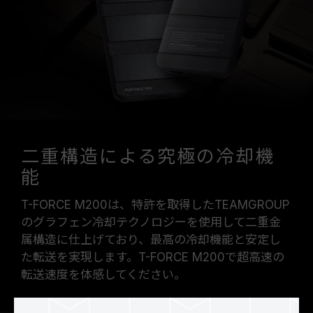
二重構造による究極の冷却機
能
T-FORCE M200は、特許を取得したTEAMGROUP
のグラフェン冷却テクノロジーを使用して二重金
属構造に仕上げており、最高の冷却機能と安定し
た転送を実現します。T-FORCE M200で超高速の
転送速度を体感してください。