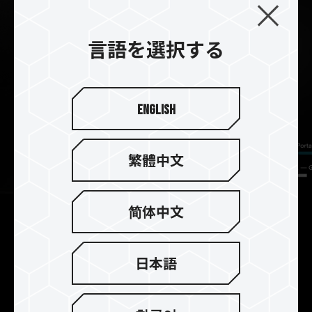
言語を選択する
English
繁體中文
简体中文
USB Type-C による高速転送
T-FORCE M200には、USB Type-Cのインターフ
日本語
ェースが使用され、USB 3.2 Gen1 SSD平均の4倍
になる最大1800 MB/秒という転送速度が実現され
るため、10 GBの大きなファイルでも20秒程度で