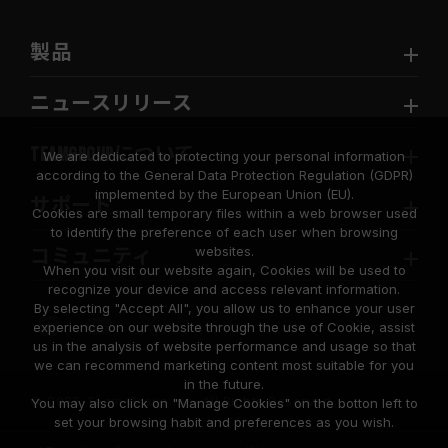
製品
ニュースリリース
TEAMGROUPについて
We are dedicated to protecting your personal information
according to the General Data Protection Regulation (GDPR)
implemented by the European Union (EU).
サポート
Cookies are small temporary files within a web browser used
to identify the preference of each user when browsing
websites.
コミュニティ
When you visit our website again, Cookies will be used to
recognize your device and access relevant information.
By selecting "Accept All", you allow us to enhance your user
experience on our website through the use of Cookie, assist
us in the analysis of website performance and usage so that
we can recommend marketing content most suitable for you
in the future.
© 2026 Team Group Inc. All Rights Reserved.
You may also click on "Manage Cookies" on the botton left to
set your browsing habit and preferences as you wish.