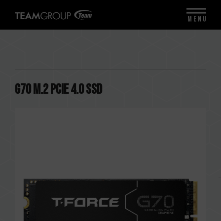
MENU
G70 M.2 PCIe 4.0 SSD