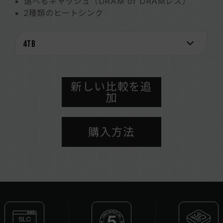
選べるキャッシュ（DRAM or DRAMレス）
2種類のヒートシンク
信頼性を高める様々な機能
Team独自の情報確認ソフトウェア
「S.M.A.R.T.」
環境保全の取り組み
グラフェンシール特許番号
アメリカ特許番号：US11051392B2
新しい比較を追
加
台湾特許番号：I703921
中国特許番号：CN 211019739 U
情報確認ソフトウェア「S.M.A.R.T.」特許番号
購入方法
台湾特許番号：I751753