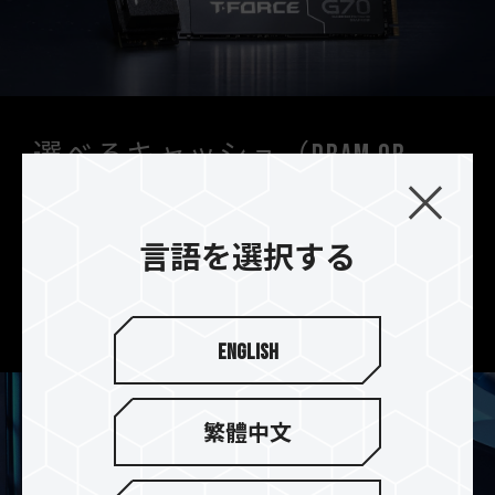
選べるキャッシュ（DRAM or
DRAMレス）
T-FORCE G70 ProはDRAMキャッシュとSLCキャ
言語を選択する
ッシュを搭載、T-FORCE G70はSLCキャッシュの
みを搭載しています。ニーズに合わせてお選びいた
だくことができます。
English
繁體中文