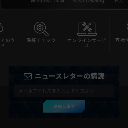
ェアのウ
保証チェック
オンラインサービ
互換
ード
ス
ニュースレターの購読
送信します