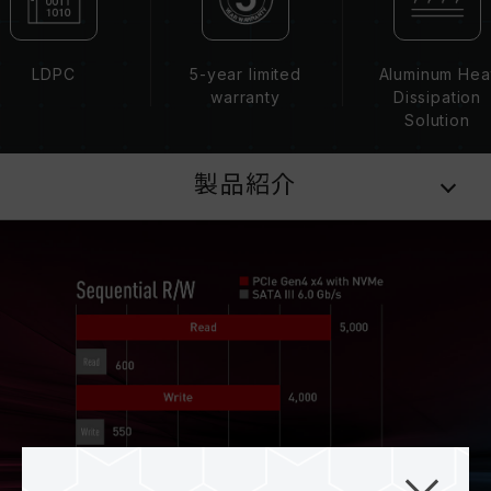
LDPC
5-year limited
Aluminum Hea
warranty
Dissipation
Solution
製品紹介