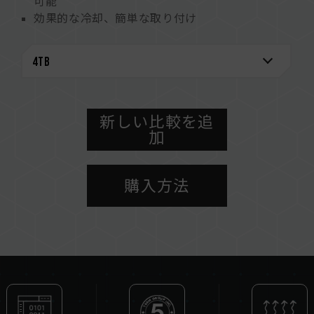
可能
効果的な冷却、簡単な取り付け
最新のNVMe仕様に対応
台湾の実用新案 (特許番号: M541645)
台湾の発明特許 (証明書番号: I703921)
中国の実用新案 (証明書番号: CN 211019739 U)
新しい比較を追
加
購入方法