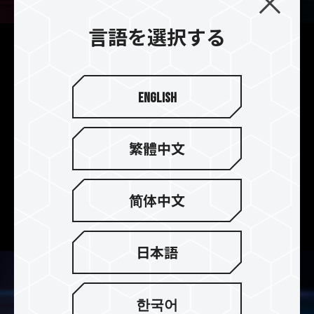
言語を選択する
PCIe Gen4で大容量とスピードを
両立
English
T-FORCE CARDEA PCIe 4.0 Z44Q SSDは、QLC
フラッシュを採用し、最新のPCIe Gen4x4インタ
ーフェイス仕様に対応しています。容量は最大4
繁體中文
TBまでご用意しています。速度は最大
5,000/4,000
MB/s
で、通常のSATA SSDの15倍
の性能を発揮します。同時に、PCIe 3.0インターフ
简体中文
ェイスとの後方互換性もあります。
日本語
한국어