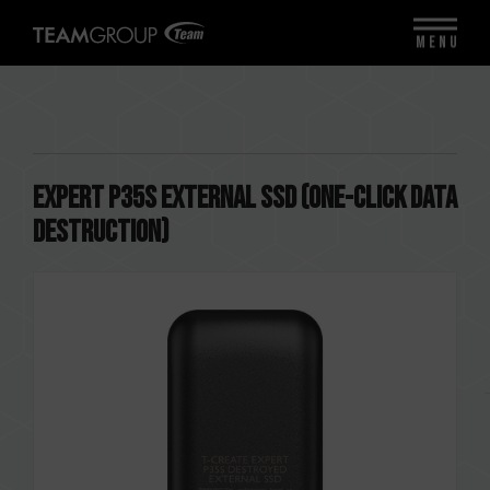
MENU
EXPERT P35S External SSD (One-Click Data
Destruction)