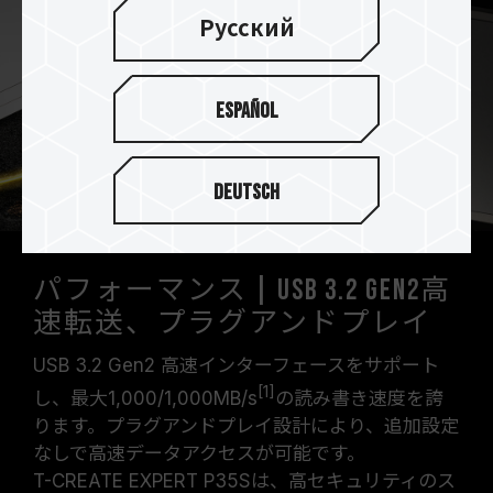
Русский
Español
Deutsch
パフォーマンス | USB 3.2 Gen2高
速転送、プラグアンドプレイ
USB 3.2 Gen2 高速インターフェースをサポート
[1]
し、最大1,000/1,000MB/s
の読み書き速度を誇
ります。プラグアンドプレイ設計により、追加設定
なしで高速データアクセスが可能です。
T-CREATE EXPERT P35Sは、高セキュリティのス