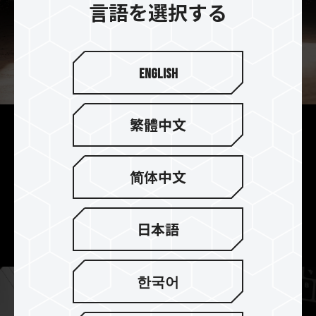
言語を選択する
English
繁體中文
携帯性 | 42g軽量設計で、モバ
イルデータセキュリティを片
简体中文
手で操作
本体はわずか42g軽量設計で片手で持てるので、作
業時や持ち運び時にも操作がスムーズで便利です。
日本語
한국어