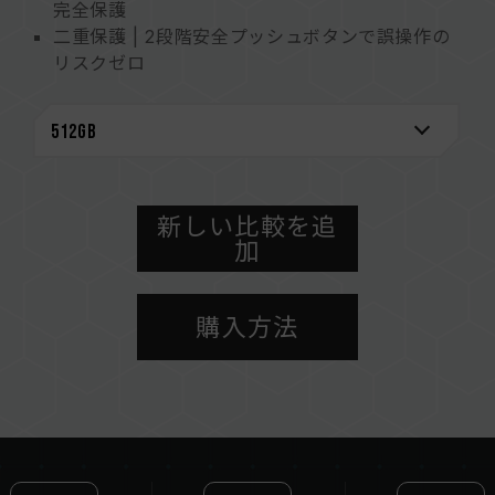
完全保護
二重保護 | 2段階安全プッシュボタンで誤操作の
リスクゼロ
携帯性 | 42g軽量設計で、モバイルデータセキュ
リティを片手で操作
パフォーマンス | USB 3.2 Gen2高速転送、プラ
グアンドプレイ
容量 | 256GB、512GB、1TB、2TBを提供
[3]
新しい比較を追
安心保証 | 1年間の保証サービス
加
エコ | リサイクル可能で環境に優しい紙パッケー
ジを採用し、持続可能なコンセプトを実現
ワンボタンデータ消去回路特許
購入方法
- 台湾新特許（番号：M662727）
- 中国新特許（番号：CN223180653U）
自己破壊機能付きストレージ装置
- 台湾新特許（番号：M673688）
- 日本実用新案（番号: U3252646）