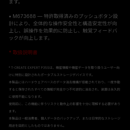
ます。
• M673688 — 特許取得済みのプッシュボタン設
計により、全体的な操作安全性と構造安定性が向
上し、誤操作を効果的に防止し、触覚フィードバ
ックが向上します。
* 取扱説明書
* T-CREATE EXPERT P35Sは、機密情報や機密データを取り扱うユーザー向
けに特別に設計されたポータブルストレージデバイスです。
本製品にはハードウェアベースのデータ消去機構が搭載されており、一度作動
すると保存されたすべての情報が完全かつ不可逆的に消去され、装置は永久的
に使用不能になります。
使用前に、この機能に伴うリスクと動作上の影響を十分に理解する必要があり
ます。
本製品は一般消費者、個人データのバックアップ、または日常的なストレージ
用途を目的としたものではありません。