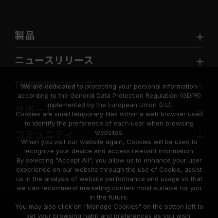
製品
ニュースリリース
TEAMGROUPについて
We are dedicated to protecting your personal information
according to the General Data Protection Regulation (GDPR)
implemented by the European Union (EU).
サポート
Cookies are small temporary files within a web browser used
to identify the preference of each user when browsing
websites.
コミュニティ
When you visit our website again, Cookies will be used to
recognize your device and access relevant information.
By selecting "Accept All", you allow us to enhance your user
experience on our website through the use of Cookie, assist
us in the analysis of website performance and usage so that
we can recommend marketing content most suitable for you
in the future.
© 2026 Team Group Inc. All Rights Reserved.
You may also click on "Manage Cookies" on the botton left to
set your browsing habit and preferences as you wish.