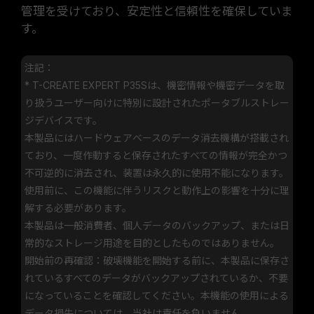
管理を受けており、安定性と信頼性を確保していま
す。
注記：
* T-CREATE EXPERT P35Sは、機密情報や機密データを取
り扱うユーザー向けに特別に設計されたポータブルストレー
ジデバイスです。
本製品にはハードウェアベースのデータ消去機構が搭載され
ており、一度作動すると保存されたすべての情報が完全かつ
不可逆的に消去され、装置は永久的に使用不能になります。
使用前に、この機能に伴うリスクと動作上の影響を十分に理
解する必要があります。
本製品は一般消費者、個人データのバックアップ、または日
常的なストレージ用途を目的としたものではありません。
開始前の再確認：破壊機能を開始する前に、本製品に保存さ
れているすべてのデータがバックアップされているか、不要
になっていることを確認してください。本機能の使用による
データ損失については、当社は責任を負いません。