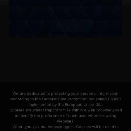
送信します
製品
ニュースリリース
TEAMGROUPについて
We are dedicated to protecting your personal information
according to the General Data Protection Regulation (GDPR)
implemented by the European Union (EU).
サポート
Cookies are small temporary files within a web browser used
to identify the preference of each user when browsing
websites.
When you visit our website again, Cookies will be used to