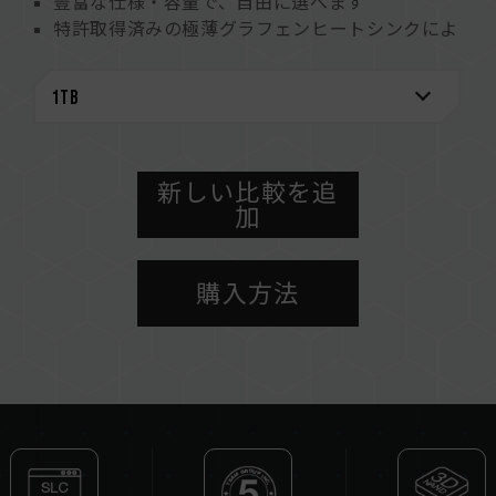
豊富な仕様・容量で、自由に選べます
特許取得済みの極薄グラフェンヒートシンクによ
り、創作中でも効率的な放熱効果
自動メモリ管理技術及びエラー訂正技術
SSDの状態を把握し、さらなる安心を実現
環境への配慮 地球を守る
特許取得済みのグラフェンヒートシンク
米国発明特許（証明書番号：US11051392B2）
新しい比較を追
加
台湾発明特許（認証番号：I703921）
中国新規特許（認証番号：CN 211019739 U）
S.M.A.R.T.特許取得ソフトウェア
購入方法
台湾発明特許（認証番号：I751753）