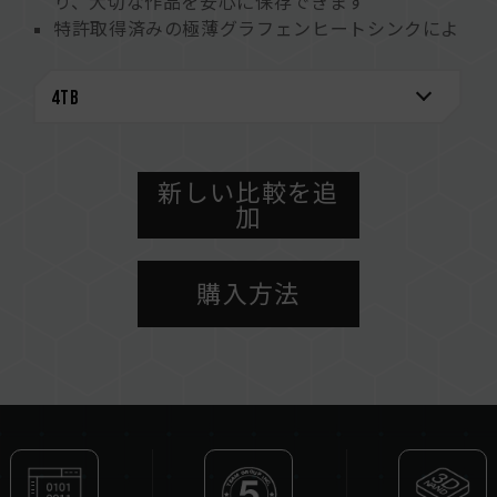
り、大切な作品を安心に保存できます
特許取得済みの極薄グラフェンヒートシンクによ
り、創作中でも効率的な放熱が期待できます
自動メモリ管理技術 抜群な安定性
SSDの状態を把握し、さらなる安心を実現
環境への配慮 地球を守る
特許取得済みグラフェンヒートシンク
米国の特許番号 : US11051392B2
新しい比較を追
加
台湾の特許番号: I703921
中国の新特許番号: CN 211019739 U
S.M.A.R.T.特許ソフトウェア
購入方法
台湾発明専利（証明書番号：I751753）