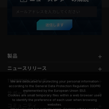
送信します
製品
ニュースリリース
TEAMGROUPについて
We are dedicated to protecting your personal information
according to the General Data Protection Regulation (GDPR)
implemented by the European Union (EU).
サポート
Cookies are small temporary files within a web browser used
to identify the preference of each user when browsing
websites.
コミュニティ