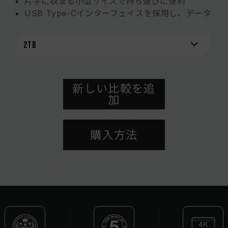
片手に収まる小型サイズで持ち運びに便利
USB Type-Cインターフェイスを採用し、データ
転送がスムーズに
複数の大容量データを1台で
放熱性を高めるアルミニウム合金と高精度5軸
CNC加工技術により、丈夫で安定した品質を実現
IP67に準拠し、高い防塵、防水、防振性能を実
現
新しい比較を追
加
パッケージの95%以上を紙素材で作成
放熱性能を高めるグラフェンシールを装着
台湾新型特許（認証番号：M625132）
購入方法
特許取得済みのアダプター用ネジ穴
台湾の新特許番号（認証番号：M653609）
記憶装置の特許設計
台湾の意匠特許 (認証番号：D231763)
米国意匠特許 (認証番号：US D1112206)