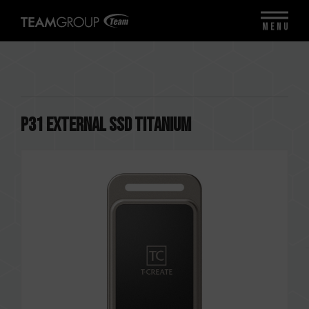
MENU
P31 External SSD Titanium