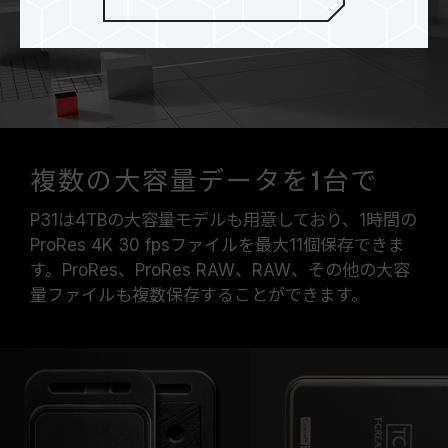
複数の大容量データを1台で
P31は4TBの大容量モデルも用意しており、1時間の
ProRes 4K 30 fpsファイルを最大11個保存できま
す。ProRes、ProRes RAW、RAW、その他の大容
量ファイルも複数保存することができます。