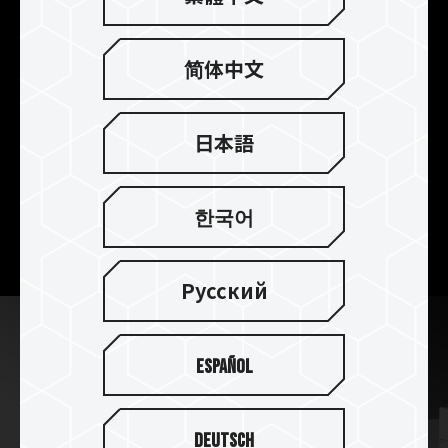
採用し、
データ転送がスムーズに
P31はUSB Type-Cインターフェイスを採用し、
简体中文
高速なデータ転送に対応したカメラ向けストレー
ジとなります。
日本語
6Kや8Kの大容量データもUSB Type-Cインターフ
ェイスにより、高速なデータ転送が可能です。
転送速度は最大2,000 MB/秒となります。
한국어
※ CinemaPr P31 外付けSSD 検証済製品リスト
Русский
Español
Deutsch