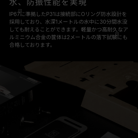
水、防振性能を実現
IP67
に準拠したP31は接続部にOリング防水設計を
採用しており、水深1メートルの水中に30分間水没
しても耐えることができます。軽量かつ高耐久なア
ルミニウム合金の筐体は2メートルの落下
試験
にも
合格しております。