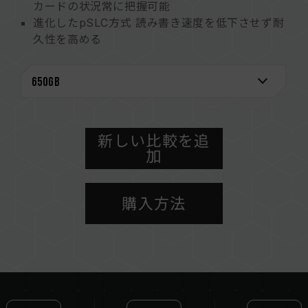
カードの状況常に把握可能
進化したpSLC方式 読み書き速度を低下させず耐
久性を高める
トップクラスの読み書き速度 光速の転送体験
シネマティック、8K、4KのRAWファイルをサポ
ートします
1.3TBの大容量で、高画質な作品を途切れること
なく作成可能
XQD高い互換性、クリエイティブなデバイスを自
新しい比較を追
加
由にマッチングさせることができる
５年保証とデータ復旧で大切なデータを万全に保
護
購入方法
メモリカードモニタリング特許
台湾発明専利（証明書番号：I863574）
台湾の実用新案 (特許番号: M651167)