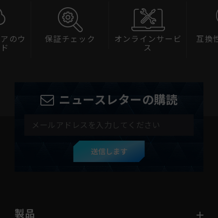
ェアのウ
保証チェック
オンラインサービ
互換
ード
ス
ニュースレターの購読
送信します
製品