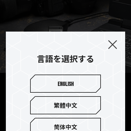
言語を選択する
English
トップクラスの読み書き速度
光速の転送体験
繁體中文
T-CREATE EXPERT CFexpress Plus Type Bメモリ
ーカードはCFexpressに準拠し、PCIe 3.0 x2イン
ターフェースにより最大1,800MB/s、1,700MB/sの
简体中文
読み書きが可能で、クリエイティブファイルの転