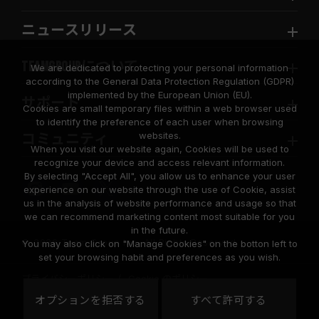
ニュースリリース
TEAMGROUPについて
We are dedicated to protecting your personal information
according to the General Data Protection Regulation (GDPR)
implemented by the European Union (EU).
サポート
Cookies are small temporary files within a web browser used
to identify the preference of each user when browsing
websites.
コミュニティ
When you visit our website again, Cookies will be used to
recognize your device and access relevant information.
By selecting "Accept All", you allow us to enhance your user
experience on our website through the use of Cookie, assist
us in the analysis of website performance and usage so that
we can recommend marketing content most suitable for you
in the future.
© 2026 Team Group Inc. All Rights Reserved.
You may also click on "Manage Cookies" on the botton left to
set your browsing habit and preferences as you wish.
プライバシーポリシー
Cookie のポリシー
United
オプションを拒否する
すべて許可する
地域
States