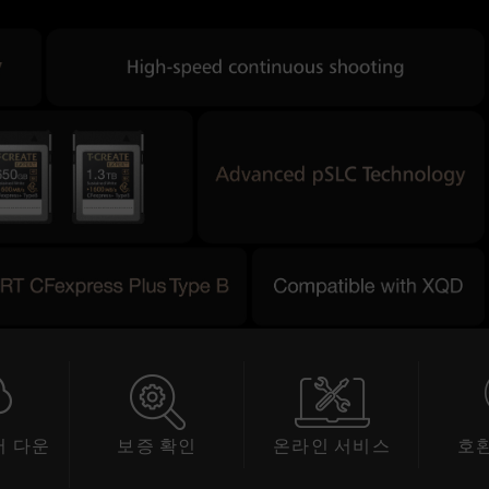
 다운
보증 확인
온라인 서비스
호
드