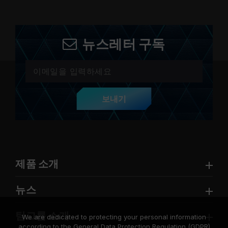
뉴스레터 구독
보내기
제품 소개
뉴스
팀그룹 소개
We are dedicated to protecting your personal information
according to the General Data Protection Regulation (GDPR)