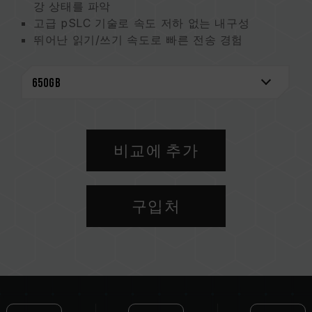
강 상태를 파악
고급 pSLC 기술로 속도 저하 없는 내구성
뛰어난 읽기/쓰기 속도로 빠른 전송 경험
시네마틱, 8K 및 4K의 RAW 촬영 지원
끊김 없는 HD 제작을 위한 1.3TB 대용량
높은 XQD 호환성으로 자유로운 매치
5년 보증과 데이터 복구로 전면적으로 소중한 데
이터 보호
메모리카드 모니터링 특허
비교에 추가
대만 발명특허 (인증번호: I863574)
대만 신규특허(인증번호: M651167)
구입처