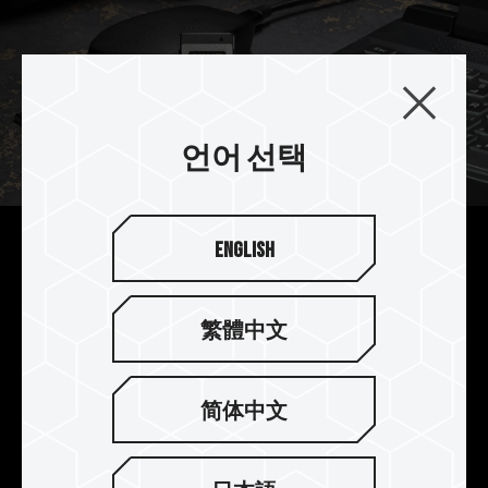
언어 선택
English
뛰어난 읽기/쓰기 속도로 빠른
전송 경험
繁體中文
T-CREATE EXPERT CFexpress Plus Type B 메모
리카드는 CFexpress와 호환되며, PCIe 3.0 x 2 인
터페이스를 통해 전송되며, 최대 1,800 MB/s와
简体中文
1,700 MB/s의 읽기 및 쓰기 속도로, 창작 파일을 기
다릴 필요 없이 즉시 전송이 이루어집니다.