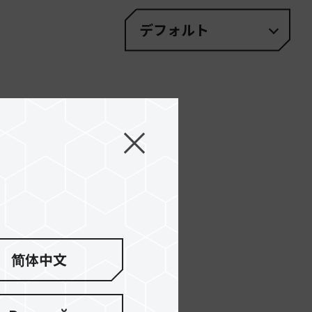
デフォルト
nd
ry adjust your filter.
简体中文