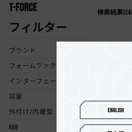
T-FORCE
検索結果
(
24
)
フィルター
ブランド
フォームファクタ
インターフェース
容量
English
外付け/内蔵型
RGB