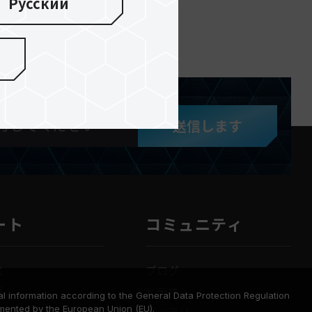
Русский
送信します
ート
コミュニティ
法
ブログ
要
ビデオ
l information according to the General Data Protection Regulation
mented by the European Union (EU).