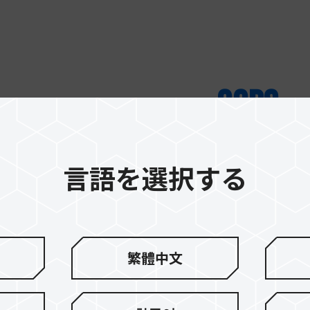
oops...
No data fou
Product deosn't match your request, t
言語を選択する
繁體中文