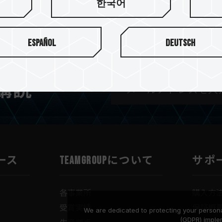
한국어
Español
Deutsch
購読
ース
TEAMGROUPについて
サポ
各事業所
購入方
受賞実績
保証概
We are dedicated to protecting your persona
(GDPR) imple