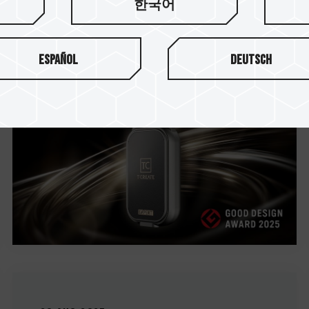
TEAMGROUPのT-CREATE
한국어
EXPERT P34Fは、 世界初
の位置特定可能な外...
Español
Deutsch