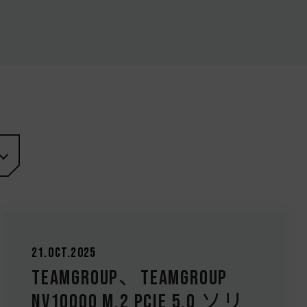
21.Oct.2025
TEAMGROUP、TEAMGROUP
NV10000 M.2 PCIe 5.0 ソリ