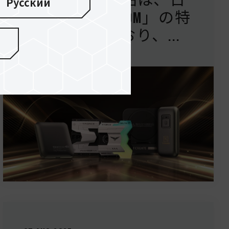
TEAMGROUPの製品は、日
Русский
本国内で「PD20M」の特
許を取得しており、...