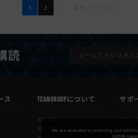
1
2
最終ページ(2)
購読
ース
TEAMGROUPについて
サポ
各事業所
購入方
受賞実績
保証概
We are dedicated to protecting your persona
(GDPR) imple
生産拠点
ダウン