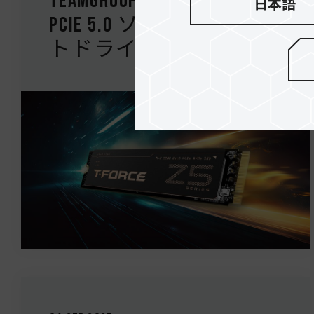
TEAMGROUP、T-FORCE Z54E
日本語
PCIe 5.0 ソリッドステー
トドライブを発表